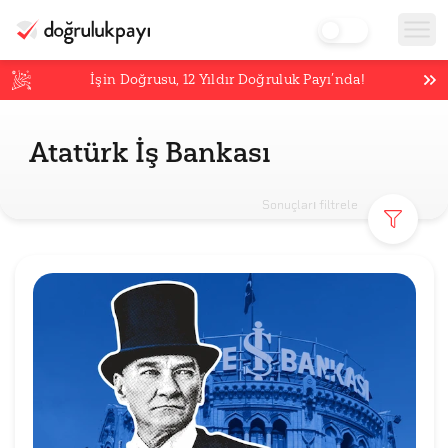
İşin Doğrusu,
12
Yıldır Doğruluk Payı’nda!
Atatürk İş Bankası
Sonuçları filtrele