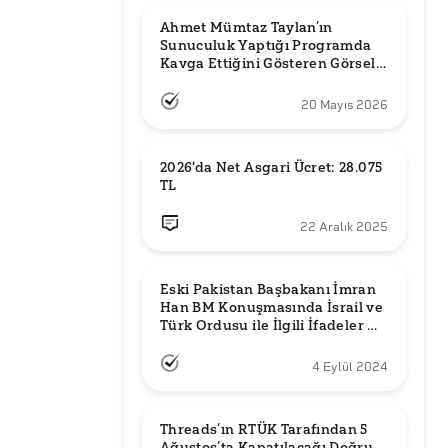
Ahmet Mümtaz Taylan’ın 
Sunuculuk Yaptığı Programda 
Kavga Ettiğini Gösteren Görsel 
Orijinal mi?
20 Mayıs 2026
2026'da Net Asgari Ücret: 28.075 
TL
22 Aralık 2025
Eski Pakistan Başbakanı İmran 
Han BM Konuşmasında İsrail ve 
Türk Ordusu ile İlgili İfadeler mi 
Kullandı?
4 Eylül 2024
Threads’ın RTÜK Tarafından 5 
Ağustos’ta Kapatılacağı Doğru 