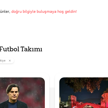
günler
,
doğru bilgiyle buluşmaya hoş geldin!
 Futbol Takımı
kiye