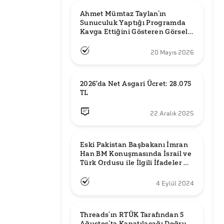
Ahmet Mümtaz Taylan’ın 
Sunuculuk Yaptığı Programda 
Kavga Ettiğini Gösteren Görsel 
Orijinal mi?
20 Mayıs 2026
2026'da Net Asgari Ücret: 28.075 
TL
22 Aralık 2025
Eski Pakistan Başbakanı İmran 
Han BM Konuşmasında İsrail ve 
Türk Ordusu ile İlgili İfadeler mi 
Kullandı?
4 Eylül 2024
Threads’ın RTÜK Tarafından 5 
Ağustos’ta Kapatılacağı Doğru 