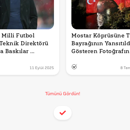
Milli Futbol 
Mostar Köprüsüne T
Teknik Direktörü 
Bayrağının Yansıtıldı
a Baskılar 
Gösteren Fotoğrafın 
le Kadro 
Güncel Olduğu İddias
diğine Dair 
Doğru mu?
11 Eylül 2025
8 Te
a Yaptı mı?
Tümünü Gördün!