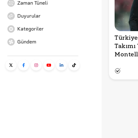
Zaman Tüneli
Duyurular
Kategoriler
Türkiye 
Gündem
Takımı 
Montell
Nedeniy
Değiştir
Açıklam