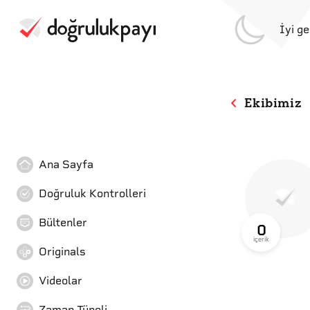
İyi g
Ekibimiz
Ana Sayfa
Doğruluk Kontrolleri
Bültenler
0
içerik
Originals
Videolar
Zaman Tüneli