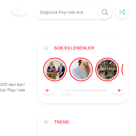
SON EKLENENLER
020
’
den
beri
luk Payı’nda
TREND