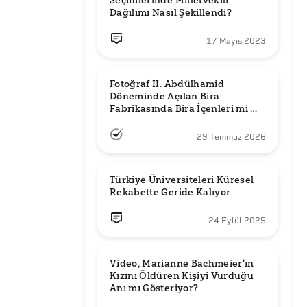
Seçimlerinde Milletvekili 
Dağılımı Nasıl Şekillendi?
17 Mayıs 2023
Fotoğraf II. Abdülhamid 
Döneminde Açılan Bira 
Fabrikasında Bira İçenleri mi 
Gösteriyor?
29 Temmuz 2026
Türkiye Üniversiteleri Küresel 
Rekabette Geride Kalıyor
24 Eylül 2025
Video, Marianne Bachmeier'ın 
Kızını Öldüren Kişiyi Vurduğu 
Anı mı Gösteriyor? 