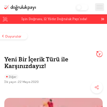
İşin Doğrusu,
12
Yıldır Doğruluk Payı’nda!
Duyurular
3'
Yeni Bir İçerik Türü ile
Karşınızdayız!
Diğer
İlk yayın :
22 Mayıs 2020