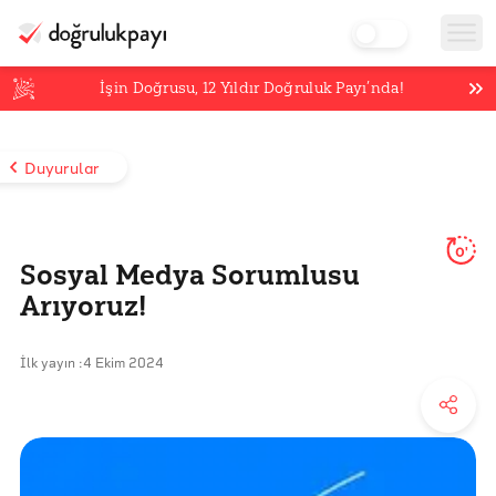
İşin Doğrusu,
12
Yıldır Doğruluk Payı’nda!
Duyurular
0'
Sosyal Medya Sorumlusu
Arıyoruz!
İlk yayın :
4 Ekim 2024