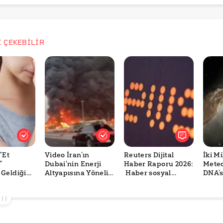
İ ÇEKEBİLİR
“Et
Video İran’ın
Reuters Dijital
İki Mi
”
Dubai’nin Enerji
Haber Raporu 2026:
Meteo
Geldiği
Altyapısına Yönelik
Haber sosyal
DNA’s
oğru mu?
Saldırıyı mı
medyaya kayıyor,
Bulun
Gösteriyor?
güven geriliyor
Doğr