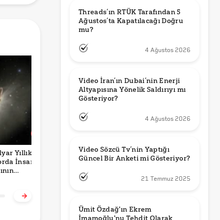
Threads’ın RTÜK Tarafından 5 
Ağustos’ta Kapatılacağı Doğru 
mu?
4 Ağustos 2026
Video İran’ın Dubai’nin Enerji 
Altyapısına Yönelik Saldırıyı mı 
Gösteriyor?
4 Ağustos 2026
Video Sözcü Tv’nin Yaptığı 
lyar Yıllık
Video Trump’ın
Mavi Tiki Olmayan
H
Güncel Bir Anketi mi Gösteriyor?
rda İnsan
Erdoğan ile
X Kullanıcılarına
İ
ının
Görüşürken
Günlük 50 Gönderi
S
21 Temmuz 2025
duğu İddiası
Uyuduğu Anları mı
Sınırı Getirildiği
Y
u mu?
Gösteriyor?
Doğru mu?
İ
Ümit Özdağ'ın Ekrem 
İmamoğlu'nu Tehdit Olarak 