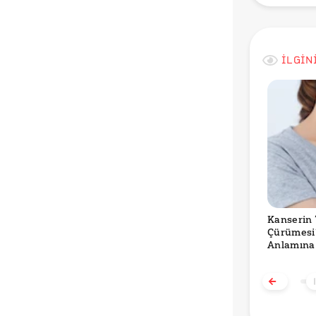
İLGİN
Kanserin 
Çürümesi
Anlamına 
İddiası D