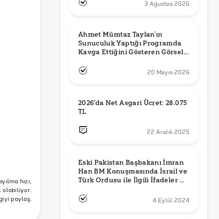
3 Ağustos 2026
Ahmet Mümtaz Taylan’ın 
Sunuculuk Yaptığı Programda 
Kavga Ettiğini Gösteren Görsel 
Orijinal mi?
20 Mayıs 2026
2026'da Net Asgari Ücret: 28.075 
TL
22 Aralık 2025
Eski Pakistan Başbakanı İmran 
Han BM Konuşmasında İsrail ve 
Türk Ordusu ile İlgili İfadeler mi 
ayılma hızı,
Kullandı?
olabiliyor.
giyi paylaş.
4 Eylül 2024