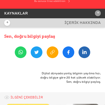
Bu sonuca itiraz edebilirsin
+
KAYNAKLAR
+
İÇERİK HAKKINDA
İDDİA KAYNAĞI
Sen, doğru bilgiyi paylaş
YAYIN TARİHİ
28 Haziran 2021 10:54
REFERANSLAR
İddia Bağlantısı
Mashable
ETİKETLER
Gunarto Song Instagram hesabı
Yanardağ
Dijital dünyada yanlış bilginin yayılma hızı,
doğru bilgiye göre 20 kat yüksek olabiliyor.
Britannica – Volcano
Sen, doğru bilgiyi paylaş.
Britannica – Titan
İLGİNİ ÇEKEBİLİR