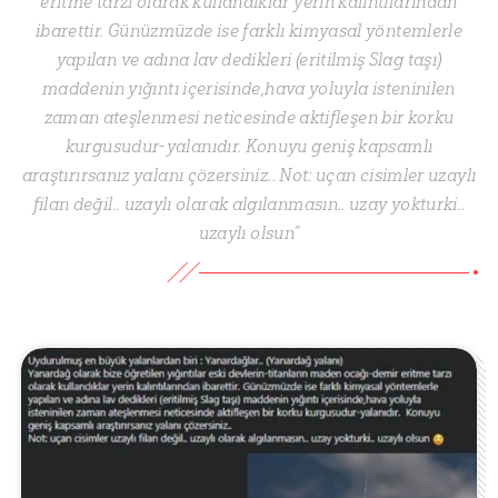
eritme tarzı olarak kullandıklar yerin kalıntılarından
ibarettir. Günüzmüzde ise farklı kimyasal yöntemlerle
yapılan ve adına lav dedikleri (eritilmiş Slag taşı)
maddenin yığıntı içerisinde,hava yoluyla isteninilen
zaman ateşlenmesi neticesinde aktifleşen bir korku
kurgusudur-yalanıdır. Konuyu geniş kapsamlı
araştırırsanız yalanı çözersiniz.. Not: uçan cisimler uzaylı
filan değil.. uzaylı olarak algılanmasın.. uzay yokturki..
uzaylı olsun”