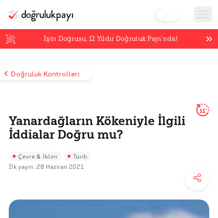
İşin Doğrusu,
12
Yıldır Doğruluk Payı’nda!
Doğruluk Kontrolleri
11'
Yanardağların Kökeniyle İlgili
İddialar Doğru mu?
Çevre & İklim
Tarih
İlk yayın :
28 Haziran 2021