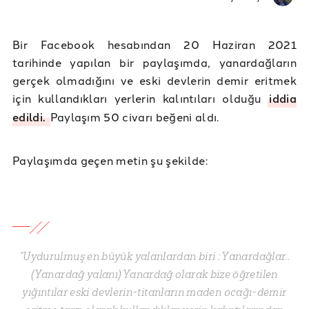
Bir Facebook hesabından 20 Haziran 2021
tarihinde yapılan bir paylaşımda, yanardağların
gerçek olmadığını ve eski devlerin demir eritmek
için kullandıkları yerlerin kalıntıları olduğu
iddia
edildi.
Paylaşım 50 civarı beğeni aldı.
Paylaşımda geçen metin şu şekilde:
“Uydurulmuş en büyük yalanlardan biri : Yanardağlar..
(Yanardağ yalanı) Yanardağ olarak bize öğretilen
yığıntılar eski devlerin-titanların maden ocağı-demir