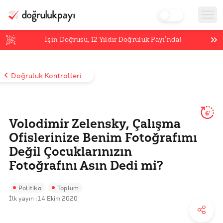
İşin Doğrusu,
12
Yıldır Doğruluk Payı’nda!
Doğruluk Kontrolleri
6'
Volodimir Zelensky, Çalışma
Ofislerinize Benim Fotoğrafımı
Değil Çocuklarınızın
Fotoğrafını Asın Dedi mi?
Politika
Toplum
İlk yayın :
14 Ekim 2020