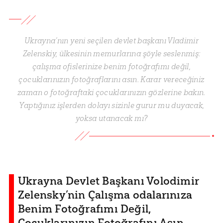
Ukrayna’nın yeni seçilen devlet başkanı Vladimir
Zelenskiy, ülkesinin memurlarına şöyle seslenmiş:
çalışma ofislerinize benim fotoğrafımı değil,
çocuklarınızın fotoğraflarını asın. Karar vereceğiniz
zaman o fotoğraftaki çocuklarınızın gözlerine bakın.
Yaptığınız işlerden dolayı sizinle gurur mu duyacak,
yoksa utanacak mı?
Ukrayna Devlet Başkanı Volodimir
Zelensky’nin Çalışma odalarınıza
Benim Fotoğrafımı Değil,
Çocuklarınızın Fotoğrafını Asın