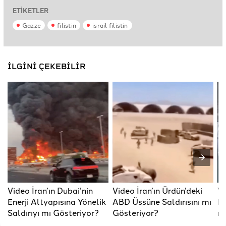
ETİKETLER
Gazze
filistin
israil filistin
İLGİNİ ÇEKEBİLİR
Video İran’ın Dubai’nin
Video İran’ın Ürdün’deki
Vi
Enerji Altyapısına Yönelik
ABD Üssüne Saldırısını mı
Li
Saldırıyı mı Gösteriyor?
Gösteriyor?
mı