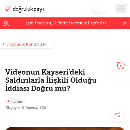
İşin Doğrusu,
12
Yıldır Doğruluk Payı’nda!
Doğruluk Kontrolleri
1'
Videonun Kayseri’deki
Saldırılarla İlişkili Olduğu
İddiası Doğru mu?
Toplum
İlk yayın :
3 Temmuz 2024