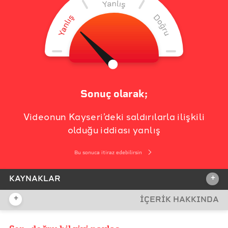
Sonuç olarak;
Videonun Kayseri’deki saldırılarla ilişkili
olduğu iddiası yanlış
Bu sonuca itiraz edebilirsin
+
KAYNAKLAR
+
İÇERİK HAKKINDA
İDDİA KAYNAĞI
İddia Bağlantısı