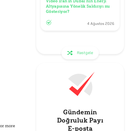
Video İran’ın Dubai’nin Enerji 
Altyapısına Yönelik Saldırıyı mı 
Gösteriyor?
4 Ağustos 2026
Rastgele
Gündemin
Doğruluk Payı
for more
E-posta