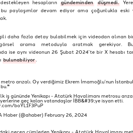
 destekleyen hesapların
gündeminden
düşmedi.
Yere
 bu paylaşımlar devam ediyor ama çoğunlukla eski 
rak.
gili daha fazla detay bulabilmek için videodan alınan bi
 görsel arama metoduyla aratmak gerekiyor. B
nda ise aynı videonun 26 Şubat 2024’te bir X hesabı ta
ğı
bulunabiliyor
.
r metro arızalı. Oy verdiğimiz Ekrem İmamoğlu’nun İstanbu
 bu.❞
ilk iş gününde Yenikapı - Atatürk Havalimanı metrosu arıza
şyerlerine geç kalan vatandaşlar İBB&#39;ye isyan etti.
ter.com/boYL1F3PuP
A Haber (@ahaber)
February 26, 2024
daki geçen cümleden Yenikapı - Atatürk Havalimanı me