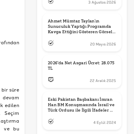
3 Ağustos 2026
Ahmet Mümtaz Taylan’ın 
Sunuculuk Yaptığı Programda 
Kavga Ettiğini Gösteren Görsel 
Orijinal mi?
afından
20 Mayıs 2026
2026'da Net Asgari Ücret: 28.075 
TL
22 Aralık 2025
 bir süre
ha devam
Eski Pakistan Başbakanı İmran 
k edilen
Han BM Konuşmasında İsrail ve 
Türk Ordusu ile İlgili İfadeler mi 
i. Seçim
Kullandı?
laştırma
4 Eylül 2024
ın ve bu