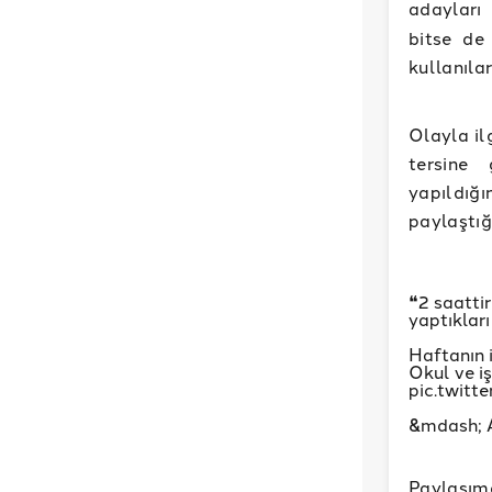
adayları
bitse de
kullanıla
Olayla il
tersine
yapıldığı
paylaştı
❝2 saatti
yaptıkları
Haftanın 
Okul ve i
pic.twit
&mdash; 
Paylaşım