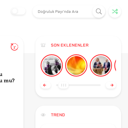
SON EKLENENLER
1'
u
ru mu?
TREND