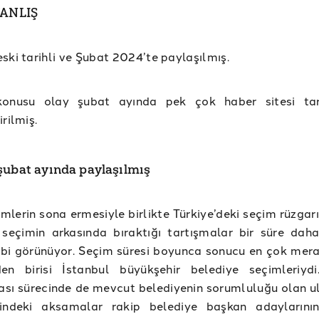
YANLIŞ
ski tarihli ve Şubat 2024’te paylaşılmış.
nusu olay şubat ayında pek çok haber sitesi tar
irilmiş.
şubat ayında paylaşılmış
imlerin sona ermesiyle birlikte Türkiye’deki seçim rüzgarı
 seçimin arkasında bıraktığı tartışmalar bir süre da
bi görünüyor. Seçim süresi boyunca sonucu en çok mera
den birisi İstanbul büyükşehir belediye seçimleriyd
sı sürecinde de mevcut belediyenin sorumluluğu olan u
rindeki aksamalar rakip belediye başkan adayların