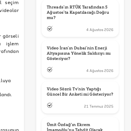
l seçim
Threads’ın RTÜK Tarafından 5 
videolar
Ağustos’ta Kapatılacağı Doğru 
mu?
4 Ağustos 2026
r görseli
u işlem
Video İran’ın Dubai’nin Enerji 
rafından
Altyapısına Yönelik Saldırıyı mı 
Gösteriyor?
4 Ağustos 2026
lluya
Video Sözcü Tv’nin Yaptığı 
landı.
Güncel Bir Anketi mi Gösteriyor?
21 Temmuz 2025
Ümit Özdağ'ın Ekrem 
trosunun
İmamoğlu'nu Tehdit Olarak 