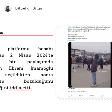
Bilgehan Bilge
e;
 platformu hesabı
ndan 2 Nisan 2024’te
an bir paylaşımda
un Ekrem İmamoğlu
 seçildikten sonra
ların bozulduğunu
ğini
iddia etti.