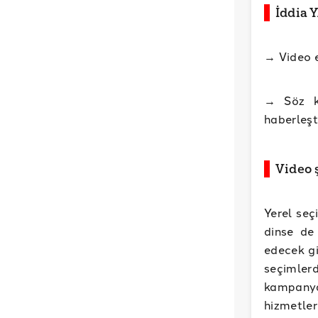
İddia 
→ Video e
→ Söz ko
haberleşt
Video 
Yerel seç
dinse de
edecek gi
seçimler
kampanya
hizmetle