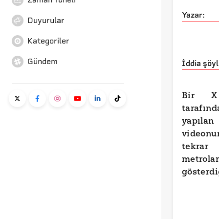
Yazar:
Duyurular
Kategoriler
Gündem
İddia şöyl
Bir X
tarafı
yapıl
videon
tekrar
metro
gösterdi