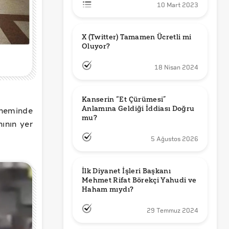
10 Mart 2023
X (Twitter) Tamamen Ücretli mi 
Oluyor?
18 Nisan 2024
Kanserin “Et Çürümesi” 
öneminde
Anlamına Geldiği İddiası Doğru 
mu?
ının yer
5 Ağustos 2026
İlk Diyanet İşleri Başkanı 
Mehmet Rifat Börekçi Yahudi ve 
Haham mıydı?
29 Temmuz 2024