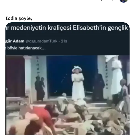
İddia şöyle;