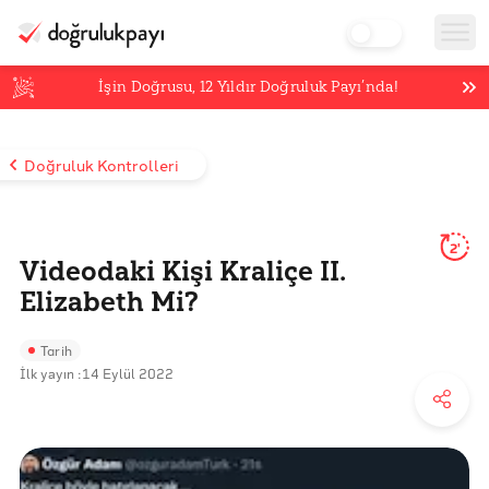
İşin Doğrusu,
12
Yıldır Doğruluk Payı’nda!
Doğruluk Kontrolleri
2'
Videodaki Kişi Kraliçe II.
Elizabeth Mi?
Tarih
İlk yayın :
14 Eylül 2022