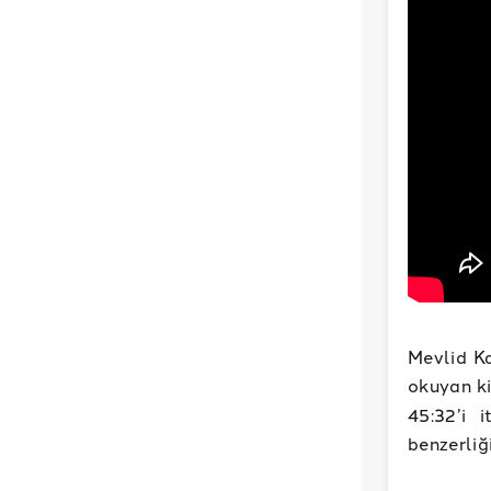
Mevlid Ka
okuyan ki
45:32’i i
benzerliğ