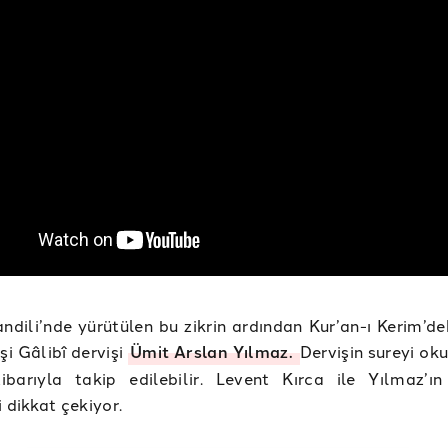
ndili’nde yürütülen bu zikrin ardından Kur’an-ı Kerim’de
şi Gâlibî dervişi
Ümit Arslan Yılmaz.
Dervişin sureyi ok
tibarıyla takip edilebilir. Levent Kırca ile Yılmaz’ı
i dikkat çekiyor.