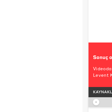
Sonuç o
Videoda
Levent K
KAYNAK
+
İDDİA KA