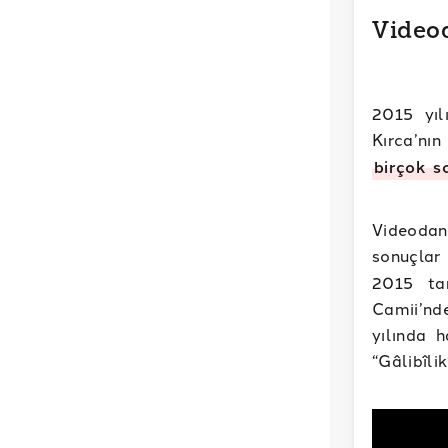
Videod
2015 yıl
Kırca’nın
birçok
s
Videodan
sonuçla
2015 tar
Camii’nd
yılında 
“Gâlibîli