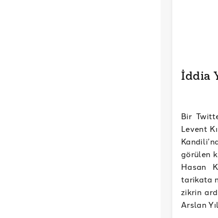
İddia
Bir Twit
Levent Kı
Kandili’
görülen k
Hasan Ku
tarikata 
zikrin ar
Arslan Yı