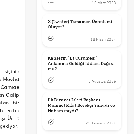
10 Mart 2023
X (Twitter) Tamamen Ücretli mi 
Oluyor?
18 Nisan 2024
Kanserin “Et Çürümesi” 
Anlamına Geldiği İddiası Doğru 
mu?
 kişinin
e Mevlid
5 Ağustos 2026
. Camide
en Galip
İlk Diyanet İşleri Başkanı 
ulan bir
Mehmet Rifat Börekçi Yahudi ve 
ütülen bu
Haham mıydı?
vişi Ümit
29 Temmuz 2024
çekiyor.