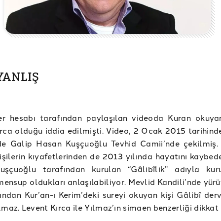
 YANLIŞ
ter hesabı tarafından paylaşılan videoda Kuran okuyan
rca olduğu iddia edilmişti. Video, 2 Ocak 2015 tarihind
nde Galip Hasan Kuşçuoğlu Tevhid Camii’nde çekilmiş
işilerin kıyafetlerinden de 2013 yılında hayatını kaybed
şçuoğlu tarafından kurulan “Gâlibîlik” adıyla kur
mensup oldukları anlaşılabiliyor. Mevlid Kandili’nde yür
dından Kur’an-ı Kerim’deki sureyi okuyan kişi Gâlibî der
lmaz. Levent Kırca ile Yılmaz’ın simaen benzerliği dikkat 