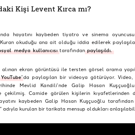
aki Kişi Levent Kırca mı?
ında hayatını kaybeden tiyatro ve sinema oyuncusu
 Kuran okuduğu ana ait olduğu iddia edilerek paylaşıl
osyal
medya
kullanıcısı
tarafından
paylaşıldı.
 alınan ekran görüntüsü ile tersten görsel arama yapı
r
YouTube’
da paylaşılan bir videoya götürüyor. Video
ihinde Mevlid Kandili’nde Galip Hasan Kuşçuoğlu
e çekilmiş. Camide görülen kişilerin kıyafetlerinden
hayatını kaybeden Galip Hasan Kuşçuoğlu tarafından
k” adıyla kurulan bir tarikata mensup oldukları anlaşılabi