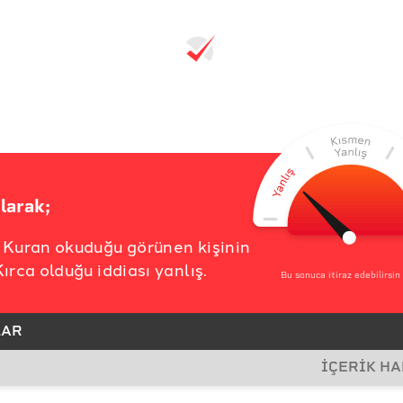
larak;
 Kuran okuduğu görünen kişinin
ırca olduğu iddiası yanlış.
Bu sonuca itiraz edebilirsin
LAR
İÇERİK H
YNAĞI