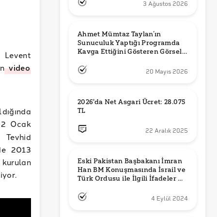
3 Ağustos 2026
Ahmet Mümtaz Taylan’ın 
Sunuculuk Yaptığı Programda 
Kavga Ettiğini Gösteren Görsel 
 Levent
Orijinal mi?
an
video
20 Mayıs 2026
2026'da Net Asgari Ücret: 28.075 
ldığında
TL
, 2 Ocak
22 Aralık 2025
 Tevhid
 de 2013
 kurulan
Eski Pakistan Başbakanı İmran 
Han BM Konuşmasında İsrail ve 
liyor.
Türk Ordusu ile İlgili İfadeler mi 
Kullandı?
4 Eylül 2024