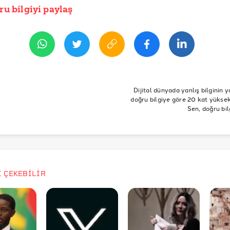
Kaynağı
ru bilgiyi paylaş
İHİ
rt 2023 08:30
SLAR
 İlgili Video
R
rslan Yılmaz Dailymotion
leventkırca
levent
kırca
dergah
ümitarslanyılmaz
san Kuşçuoğlu
Gâlibî
Dijital dünyada yanlış bilginin y
doğru bilgiye göre 20 kat yüksek 
Sen, doğru bil
İ ÇEKEBİLİR