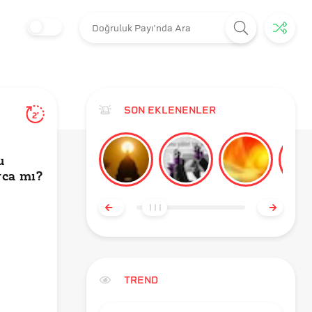
SON EKLENENLER
2'
u
rca mı?
TREND