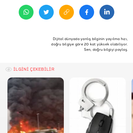
2 Mart 2026 12:40
REFERANSLAR
TikTok - unreallvfx
Newsflare - Iran launches ballistic missile attack on
ETİKETLER
Israel, sirens sound as citizens run for cover
ABD
İsrail
İran
Tel Aviv
Dijital dünyada yanlış bilginin yayılma hızı,
Facebook - Ahmed Saadaq Cabdi
doğru bilgiye göre 20 kat yüksek olabiliyor.
İran İsrail Amerika Savaşı
Tel Aviv Saldırı
Sen, doğru bilgiyi paylaş.
Tel Aviv Füze
İLGİNİ ÇEKEBİLİR