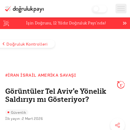
İşin Doğrusu,
12
Yıldır Doğruluk Payı’nda!
Doğruluk Kontrolleri
#İRAN İSRAIL AMERIKA SAVAŞI
1'
Görüntüler Tel Aviv'e Yönelik
Saldırıyı mı Gösteriyor?
Güvenlik
İlk yayın :
2 Mart 2026