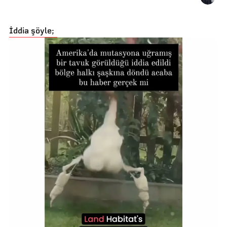
İddia şöyle;