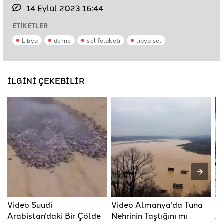
14 Eylül 2023 16:44
ETİKETLER
Libya
derne
sel felaketi
libya sel
İLGİNİ ÇEKEBİLİR
Video Suudi
Video Almanya’da Tuna
Vi
Arabistan’daki Bir Çölde
Nehrinin Taştığını mı
Al