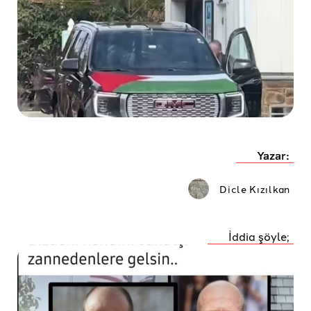
Yazar:
Dicle Kızılkan
İddia şöyle;