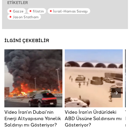
ETİKETLER
Gazze
filistin
İsrail-Hamas Savaşı
Jason Statham
İLGİNİ ÇEKEBİLİR
Video İran’ın Dubai’nin
Video İran’ın Ürdün’deki
Vi
Enerji Altyapısına Yönelik
ABD Üssüne Saldırısını mı
Li
Saldırıyı mı Gösteriyor?
Gösteriyor?
mı