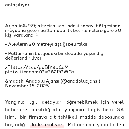
anlaşılıyor.
Arjantin&#39;in Ezeiza kentindeki sanayi bölgesinde
meydana gelen patlamada ilk belirlemelere göre 20
kişi yaralandı ⤵️
▪️ Alevlerin 20 metreyi aştığı belirtildi
▪️ Patlamanın bölgedeki bir depoda yaşandığı
değerlendiriliyor
🔗
https://t.co/paBIY9aCcM
pic.twitter.com/GsG82PGWGx
&mdash; Anadolu Ajansı (@anadoluajansi)
November 15, 2025
Yangınla ilgili detayları öğrenebilmek için yerel
haberlere bakıldığında yangının Logischem SA
isimli bir firmaya ait tehlikeli madde deposunda
başladığı
ifade ediliyor.
Patlamanın şiddetinden