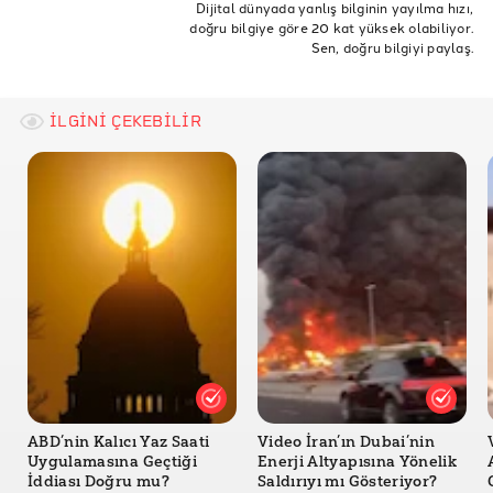
ABD
İsrail
İran
Arjantin
Dijital dünyada yanlış bilginin yayılma hızı,
Infobae - Gas butano, fósforo rojo y tóxicos: qué había
doğru bilgiye göre 20 kat yüksek olabiliyor.
İran İsrail Amerika Savaşı
Ezeiza Patlama
dentro de la empresa en la que se inició el incendio en
Sen, doğru bilgiyi paylaş.
Ezeiza
La Nacion - Qué pasó con la explosión en Ezeiza
İLGİNİ ÇEKEBİLİR
ABD’nin Kalıcı Yaz Saati
Video İran’ın Dubai’nin
Uygulamasına Geçtiği
Enerji Altyapısına Yönelik
İddiası Doğru mu?
Saldırıyı mı Gösteriyor?