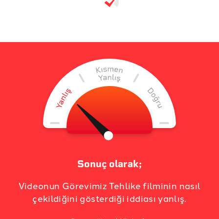
Sonuç olarak;
Videonun Görevimiz Tehlike filminin nasıl
çekildiğini gösterdiği iddiası yanlış.