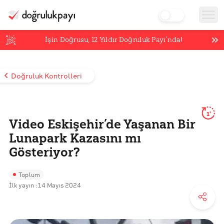
İşin Doğrusu,
12
Yıldır Doğruluk Payı’nda!
Doğruluk Kontrolleri
1'
Video Eskişehir’de Yaşanan Bir
Lunapark Kazasını mı
Gösteriyor?
Toplum
İlk yayın :
14 Mayıs 2024