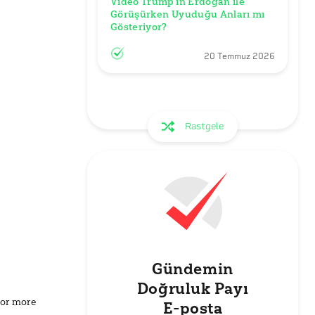
Video Trump’ın Erdoğan ile 
Görüşürken Uyuduğu Anları mı 
Gösteriyor?
20 Temmuz 2026
Rastgele
Gündemin
Doğruluk Payı
for more
E-posta