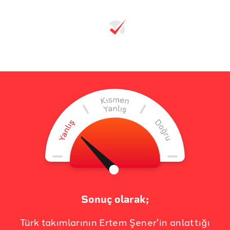
Sonuç olarak;
Türk takımlarının Ertem Şener'in anlattığı