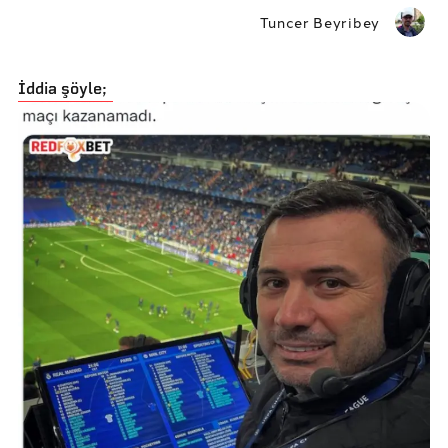
Tuncer Beyribey
İddia şöyle;