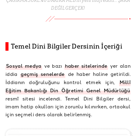
ÇAĞIRMA SÜRE:40 DAKİKA MEB’in yeni müfredatı… ŞAKA
DEĞİL GERÇEK!
Temel Dini Bilgiler Dersinin İçeriği
Sosyal medya
ve bazı
haber sitelerinde
yer alan
iddia
geçmiş senelerde
de haber haline getirildi.
İddianın doğruluğunu kontrol etmek için,
Millî
Eğitim Bakanlığı Din Öğretimi Genel Müdürlüğü
resmî sitesi incelendi. Temel Dini Bilgiler dersi,
imam hatip okulları için zorunlu kılınırken, ortaokul
için seçmeli ders olarak belirlenmiş.