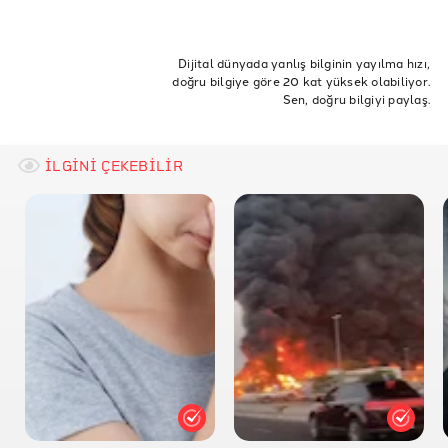
ETİKETLER
Doğruluk Payı
Doğrulama
temel dini bilgiler
Dijital dünyada yanlış bilginin yayılma hızı,
doğru bilgiye göre 20 kat yüksek olabiliyor.
sihir ve ruh çağırma
Sen, doğru bilgiyi paylaş.
İLGİNİ ÇEKEBİLİR