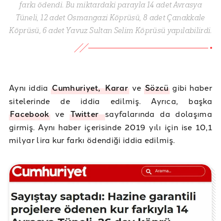
farkı ödendi. Bu miktardaki parayla 14 adet Avrasya
Tüneli, 12 adet Osmangazi Köprüsü, 8 adet Çanakkale
Köprüsü, 6 adet Yavuz Sultan Selim Köprüsü yapılabilirdi.
Aynı iddia
Cumhuriyet,
Karar
ve
Sözcü
gibi haber
sitelerinde de iddia edilmiş. Ayrıca, başka
Facebook
ve
Twitter
sayfalarında da dolaşıma
girmiş. Aynı haber içerisinde 2019 yılı için ise 10,1
milyar lira kur farkı ödendiği iddia edilmiş.