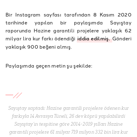
Bir Instagram sayfası tarafından 8 Kasım 2020
tarihinde yapılan bir paylaşımda Sayıştay
raporunda Hazine garantili projelere yaklaşık 62
milyar lira kur farkı ödendiği
iddia edilmiş.
Gönderi
yaklaşık 900 beğeni almış.
Paylaşımda geçen metin şu şekilde:
Sayıştay saptadı: Hazine garantili projelere ödenen kur
farkıyla 14 Avrasya Tüneli, 26 dev köprü yapılabilirdi
Sayıştay’ın tespitine göre 2014-2019 yılları Hazine
garantili projelere 61 milyar 719 milyon 332 bin lira kur