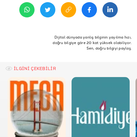
REFERANSLAR
İddia Bağlantısı
Sayıştay
ETİKETLER
Çanakkale
sayıştay
merkezbankası
kurfarkı
Dijital dünyada yanlış bilginin yayılma hızı,
doğru bilgiye göre 20 kat yüksek olabiliyor.
osmangaziköprüsü
osmangazi
çanakkaleköprüsü
Sen, doğru bilgiyi paylaş.
yavuzsultanselimköprüsü
yavuzsultanselim
İLGİNİ ÇEKEBİLİR