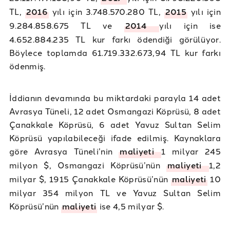
TL,
2016
yılı için 3.748.570.280 TL,
2015
yılı için
9.284.858.675 TL ve
2014
yılı için ise
4.652.884.235 TL kur farkı ödendiği görülüyor.
Böylece toplamda 61.719.332.673,94 TL kur farkı
ödenmiş.
İddianın devamında bu miktardaki parayla 14 adet
Avrasya Tüneli, 12 adet Osmangazi Köprüsü, 8 adet
Çanakkale Köprüsü, 6 adet Yavuz Sultan Selim
Köprüsü yapılabileceği ifade edilmiş. Kaynaklara
göre Avrasya Tüneli’nin
maliyeti
1 milyar 245
milyon $, Osmangazi Köprüsü’nün
maliyeti
1,2
milyar $, 1915 Çanakkale Köprüsü’nün
maliyeti
10
milyar 354 milyon TL ve Yavuz Sultan Selim
Köprüsü’nün
maliyeti
ise 4,5 milyar $.