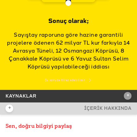
Sonuç olarak;
Sayıştay raporuna göre hazine garantili
projelere ödenen 62 milyar TL kur farkıyla 14
Avrasya Tüneli, 12 Osmangazi Köprüsü, 8
Çanakkale Köprüsü ve 6 Yavuz Sultan Selim
Köprüsü yapılabileceği iddiası
Bu sonuca itiraz edebilirsin
+
KAYNAKLAR
+
İÇERİK HAKKINDA
İDDİA KAYNAĞI
Sen, doğru bilgiyi paylaş
YAYIN TARİHİ
20 Kasım 2020 12:18