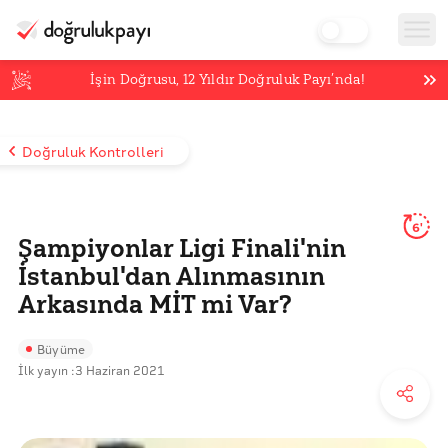
İşin Doğrusu,
12
Yıldır Doğruluk Payı’nda!
Doğruluk Kontrolleri
6'
Şampiyonlar Ligi Finali'nin
İstanbul'dan Alınmasının
Arkasında MİT mi Var?
Büyüme
İlk yayın :
3 Haziran 2021