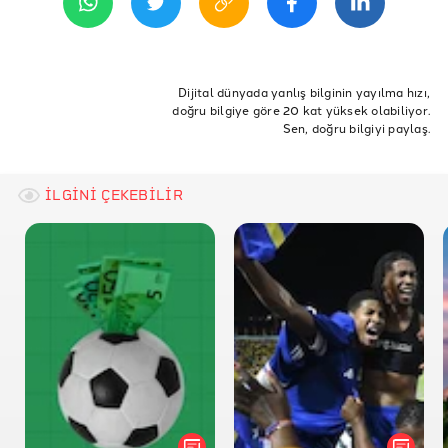
UEFA Duyuru
Millî İstihbarat Teşkilâtı
ETİKETLER
İstihbarat
uefa
şampiyonlar ligi
mit
teşkilat
Dijital dünyada yanlış bilginin yayılma hızı,
doğru bilgiye göre 20 kat yüksek olabiliyor.
Sen, doğru bilgiyi paylaş.
İLGİNİ ÇEKEBİLİR