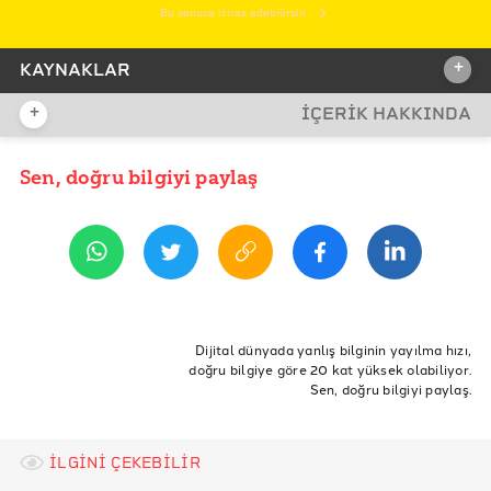
Bu sonuca itiraz edebilirsin
+
KAYNAKLAR
+
İÇERİK HAKKINDA
İDDİA KAYNAĞI
İddia Kaynağı
Sen, doğru bilgiyi paylaş
YAYIN TARİHİ
9 Temmuz 2021 11:20
REFERANSLAR
Sinovac
Fahrettin Koca Resmi Twitter Hesabı
ETİKETLER
24 Aralık 2020 Bilim Kurulu Toplantısı
Sağlık Bakanlığı
aşı
sinovac
Dijital dünyada yanlış bilginin yayılma hızı,
doğru bilgiye göre 20 kat yüksek olabiliyor.
The Lancet- Sinovac Faz 3 Ara Sonuçları
Sen, doğru bilgiyi paylaş.
Sözcü Gazetesi
İLGİNİ ÇEKEBİLİR