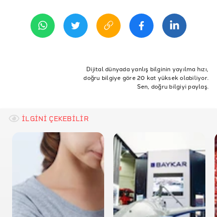
11 Ağustos 2020 10:58
REFERANSLAR
Christiano Ronaldo’nun Twitter Hesabı
Christiano Ronaldo’nun Facebook Hesabı
ETİKETLER
Doğruluk Payı
Fakir
et
Kurban
kurban bayramı
Dijital dünyada yanlış bilginin yayılma hızı,
doğru bilgiye göre 20 kat yüksek olabiliyor.
ronaldo
nusret
kurban cinayettir
fakirin
Sen, doğru bilgiyi paylaş.
İLGİNİ ÇEKEBİLİR