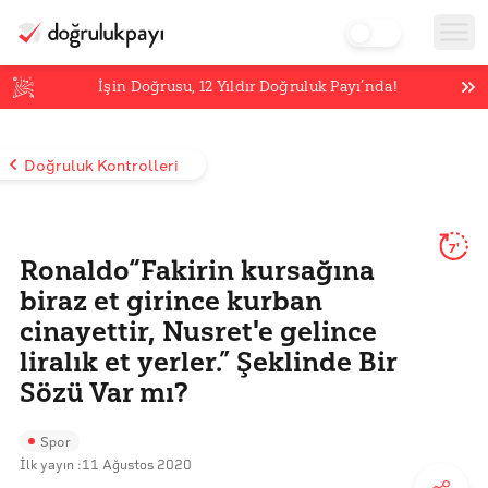
İşin Doğrusu,
12
Yıldır Doğruluk Payı’nda!
Doğruluk Kontrolleri
7'
Ronaldo“Fakirin kursağına
biraz et girince kurban
cinayettir, Nusret'e gelince
liralık et yerler.” Şeklinde Bir
Sözü Var mı?
Spor
İlk yayın :
11 Ağustos 2020