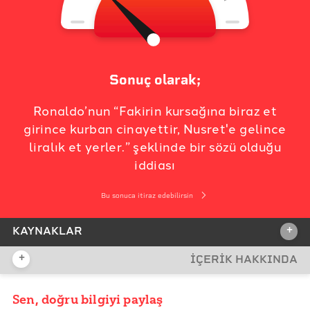
Sonuç olarak;
Ronaldo’nun “Fakirin kursağına biraz et
girince kurban cinayettir, Nusret'e gelince
liralık et yerler.” şeklinde bir sözü olduğu
iddiası
Bu sonuca itiraz edebilirsin
+
KAYNAKLAR
+
İÇERİK HAKKINDA
İDDİA KAYNAĞI
İddia Kaynağı
Sen, doğru bilgiyi paylaş
YAYIN TARİHİ