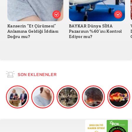
Kanserin “Et Çürümesi”
BAYKAR Dünya SİHA
Anlamına Geldiği İddiası
Pazarının %60’ını Kontrol
Doğru mu?
Ediyor mu?
SON EKLENENLER