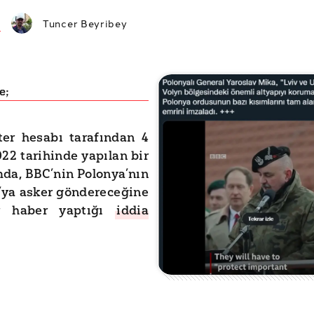
Tuncer Beyribey
e;
ter hesabı tarafından 4
22 tarihinde yapılan bir
da, BBC’nin Polonya’nın
’ya asker göndereceğine
ir haber yaptığı
iddia