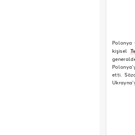
Polonya 
kişisel
T
generalde
Polonya’
etti. Sö
Ukrayna’y