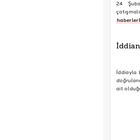
24 Şuba
çatışmal
haberler
İddia
İddiayla 
doğrulan
ait olduğ