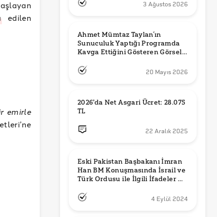
aşlayan
3 Ağustos 2026
a
edilen
Ahmet Mümtaz Taylan’ın 
Sunuculuk Yaptığı Programda 
Kavga Ettiğini Gösteren Görsel 
Orijinal mi?
20 Mayıs 2026
2026'da Net Asgari Ücret: 28.075 
ir emirle
TL
tleri’ne
22 Aralık 2025
Eski Pakistan Başbakanı İmran 
Han BM Konuşmasında İsrail ve 
Türk Ordusu ile İlgili İfadeler mi 
Kullandı?
4 Eylül 2024