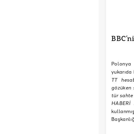
BBC’ni
Polonya 
yukarıda 
TT hesab
gözüken 
tür sahte
HABERİ
kullanmı
Başkanlığ