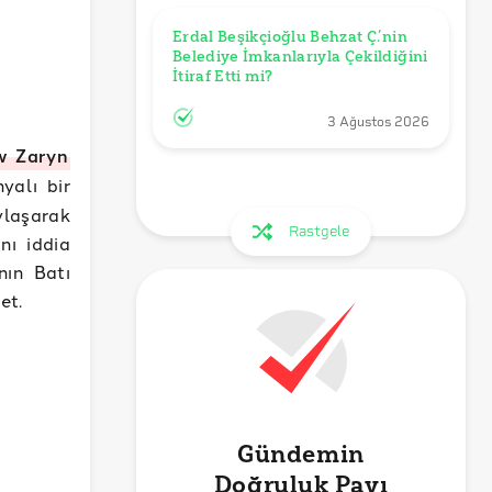
Erdal Beşikçioğlu Behzat Ç.’nin 
Belediye İmkanlarıyla Çekildiğini 
3 Ağustos 2026
w Zaryn
yalı bir
ylaşarak
Rastgele
nı iddia
nın Batı
ret.
Gündemin
Doğruluk Payı