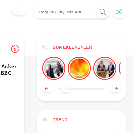
SON EKLENENLER
2'
 Asker
 BBC
TREND