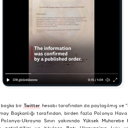
 başka bir
Twitter
hesabı tarafından da paylaşılmış ve 
may Başkanlığı tarafından, birden fazla Polonya Hava
n Polonya-Ukrayna Sınırı yakınında Yüksek Muharebe H
 getirildiğini ve böylece Batı Ukrayna’nın Lviv v