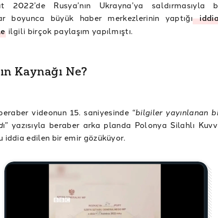
t 2022’de Rusya’nın Ukrayna’ya saldırmasıyla b
ar boyunca büyük haber merkezlerinin yaptığı
iddi
le
ilgili birçok paylaşım yapılmıştı.
nın Kaynağı Ne?
beraber videonun 15. saniyesinde “
bilgiler yayınlanan b
d
ı” yazısıyla beraber arka planda Polonya Silahlı Kuvve
u iddia edilen bir emir gözüküyor.