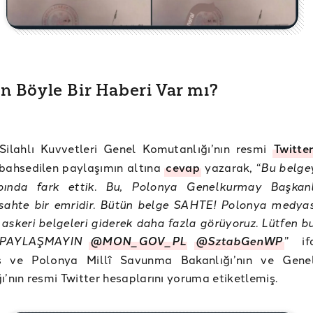
n Böyle Bir Haberi Var mı?
Silahlı Kuvvetleri Genel Komutanlığı’nın resmi
Twitte
bahsedilen paylaşımın altına
cevap
yazarak, “
Bu belgey
ında fark ettik. Bu, Polonya Genelkurmay Başkanlı
sahte bir emridir. Bütün belge SAHTE! Polonya medya
 askeri belgeleri giderek daha fazla görüyoruz. Lütfen 
 PAYLAŞMAYIN
@MON_GOV_PL
@SztabGenWP
” ifa
ş ve Polonya Millî Savunma Bakanlığı’nın ve Gene
ı’nın resmi Twitter hesaplarını yoruma etiketlemiş.