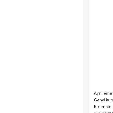
Aynı emir
Genelkur
Birimini
durumuna