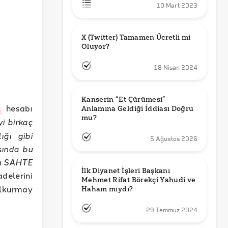
10 Mart 2023
X (Twitter) Tamamen Ücretli mi 
Oluyor?
18 Nisan 2024
Kanserin “Et Çürümesi” 
r
hesabı
Anlamına Geldiği İddiası Doğru 
mu?
i birkaç
ğı gibi
5 Ağustos 2026
sında bu
bu SAHTE
İlk Diyanet İşleri Başkanı 
delerini
Mehmet Rifat Börekçi Yahudi ve 
lkurmay
Haham mıydı?
29 Temmuz 2024