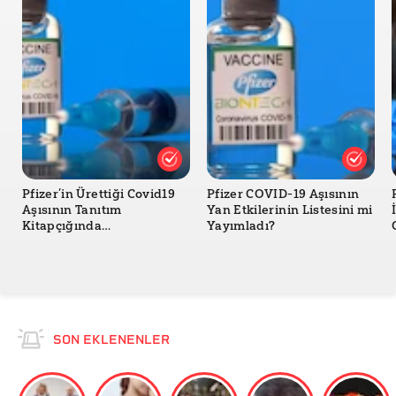
USA Today: GBI Continues To Seek Leads Into
Bombing of Georgia Guidestones
The New York Times Arama Sonucu
The New York Times: Explosion Destroys Mysterious
Monument in Georgia, Authorities Say
Pfizer Arama
Pfizer’in Ürettiği Covid19
Pfizer COVID-19 Aşısının
Aşısının Tanıtım
Yan Etkilerinin Listesini mi
Kitapçığında
Yayımladı?
Hantavirüsten Yan Etki
Olarak Bahsedildiği Doğru
mu?
SON EKLENENLER