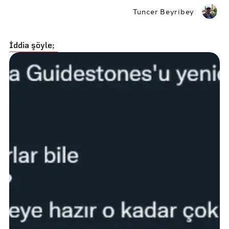
Tuncer Beyribey
İddia şöyle;