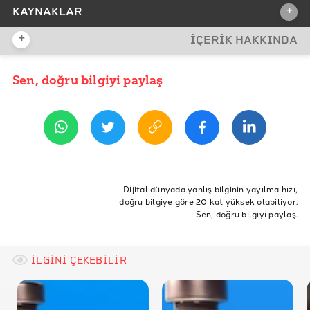
+
KAYNAKLAR
+
İÇERİK HAKKINDA
İDDİA KAYNAĞI
İddia Kaynağı
Sen, doğru bilgiyi paylaş
YAYIN TARİHİ
28 Temmuz 2022 11:15
REFERANSLAR
New Georgia Encyclopedia: Georgia Guidestones
The Sun: What Are The Georgia Guidestones?
ETİKETLER
Skeptoid: The Georgia Guidestones
pfizer
Georgia Guidestones
Dijital dünyada yanlış bilginin yayılma hızı,
doğru bilgiye göre 20 kat yüksek olabiliyor.
Dazed: OK, Who Blew Up America’s ‘Satanic’
Sen, doğru bilgiyi paylaş.
Stonehenge?
Kandiss Taylor: Twitter
İLGİNİ ÇEKEBİLİR
NBC News: Georgia Guidestones Monument Is
Destroyed After Explosion
GA Bureau of Investigation (Twitter)