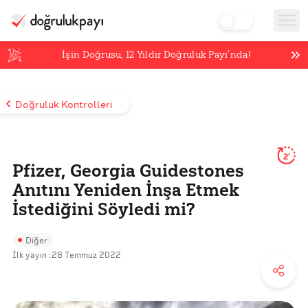
İşin Doğrusu,
12
Yıldır Doğruluk Payı’nda!
Doğruluk Kontrolleri
2'
Pfizer, Georgia Guidestones
Anıtını Yeniden İnşa Etmek
İstediğini Söyledi mi?
Diğer
İlk yayın :
28 Temmuz 2022