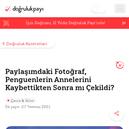
İşin Doğrusu,
12
Yıldır Doğruluk Payı’nda!
Doğruluk Kontrolleri
9'
Paylaşımdaki Fotoğraf,
Penguenlerin Annelerini
Kaybettikten Sonra mı Çekildi?
Çevre & İklim
İlk yayın :
27 Temmuz 2021