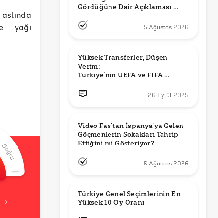
Gördüğüne Dair Açıklaması 
f aslında
Güncel mi?
ye yağı
5 Ağustos 2026
Yüksek Transferler, Düşen 
Verim: 

Türkiye’nin UEFA ve FIFA 
Sıralamalarındaki Yeri
26 Eylül 2025
Video Fas’tan İspanya’ya Gelen 
Göçmenlerin Sokakları Tahrip 
Ettiğini mi Gösteriyor?
5 Ağustos 2026
Türkiye Genel Seçimlerinin En 
Yüksek 10 Oy Oranı