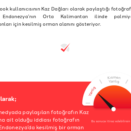
ook kullanıcısının Kaz Dağları olarak paylaştığı fotoğra
 Endonezya’nın Orta Kalimantan ilinde palmi
nları için kesilmiş orman alanını gösteriyor.
larak;
medyada paylaşılan fotoğrafın Kaz
na ait olduğu iddiası fotoğrafın
Bu sonuca itiraz edebilirsin
Endonezya’da kesilmiş bir orman