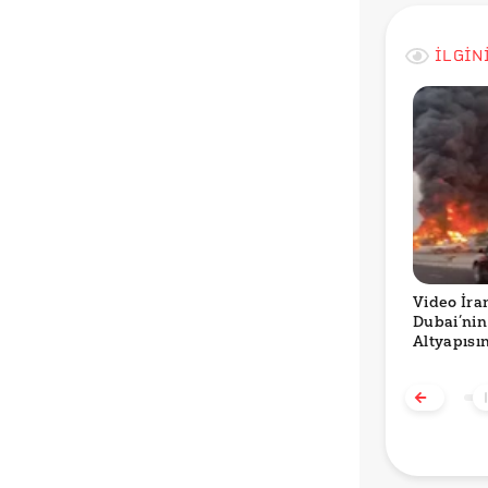
İLGİN
Video İran
Dubai’nin
Altyapısı
Saldırıyı 
Gösteriyo