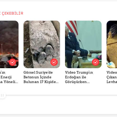
İ ÇEKEBİLİR
’ın
Görsel Suriye’de
Video Trump’ın
Vide
 Enerji
Betonun İçinde
Erdoğan ile
Çıkan
na Yönelik
Bulunan 17 Kişiden
Görüşürken
Levha
mı
Birini mi
Uyuduğu Anları mı
Göste
r?
Gösteriyor?
Gösteriyor?