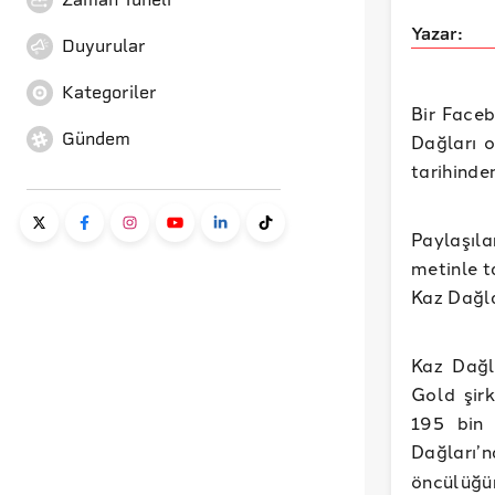
Yazar:
Duyurular
Kategoriler
Bir Faceb
Gündem
Dağları o
tarihinde
Paylaşıl
metinle t
Kaz Dağla
Kaz Dağla
Gold şirk
195 bin 
Dağları
öncülüğün