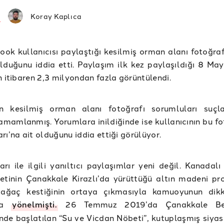
Koray Kaplıca
ook kullanıcısı paylaştığı kesilmiş orman alanı fotoğraf
lduğunu iddia etti. Paylaşım ilk kez paylaşıldığı 8 Ma
n itibaren 2,3 milyondan fazla görüntülendi.
an kesilmiş orman alanı fotoğrafı sorumluları suçla
amamlanmış. Yorumlara inildiğinde ise kullanıcının bu fo
rı’na ait olduğunu iddia ettiği görülüyor.
rı ile ilgili yanıltıcı paylaşımlar yeni değil. Kanadal
etinin Çanakkale Kirazlı’da yürüttüğü altın madeni proj
ağaç kestiğinin ortaya çıkmasıyla kamuoyunun dikk
’na
yönelmişti.
26 Temmuz 2019’da Çanakkale Bel
de başlatılan “Su ve Vicdan Nöbeti”, kutuplaşmış siyas