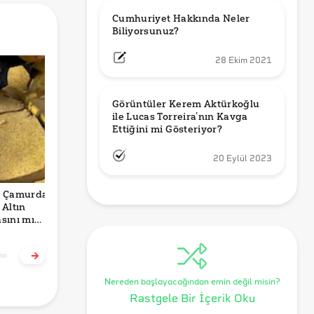
Cumhuriyet Hakkında Neler 
Biliyorsunuz?
28 Ekim 2021
Görüntüler Kerem Aktürkoğlu 
ile Lucas Torreira’nın Kavga 
Ettiğini mi Gösteriyor?
20 Eylül 2023
o Çamurdan
Yıldız Tilbe’nin Ege
Mavi Tiki Olmayan
B
 Altın
Kökenli’nin Eşine
X Kullanıcılarına
S
sını mı
Siyonist Olduğu
Günlük 50 Gönderi
%
riyor?
için Saldırdığı
Sınırı Getirildiği
E
Doğru mu?
Doğru mu?
Nereden başlayacağından emin değil misin?
Rastgele Bir İçerik Oku