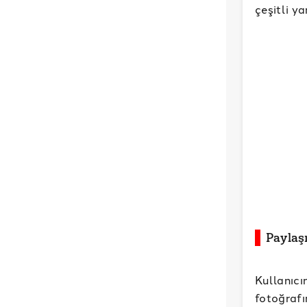
çeşitli ya
Paylaş
Kullanıcı
fotoğraf