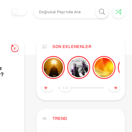
SON EKLENENLER
7'
z
r?
TREND