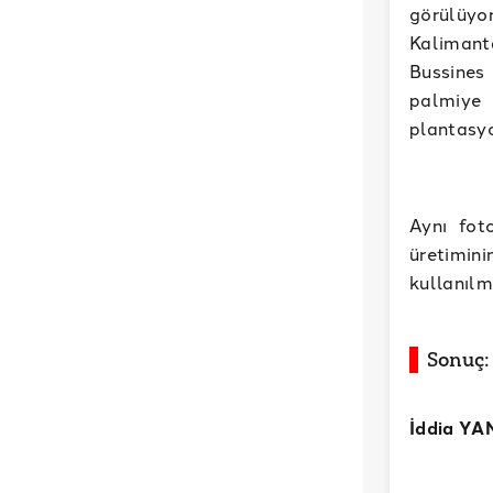
görülüyo
Kalimant
Bussines
palmiye 
plantasyo
Aynı fot
üretimin
kullanılm
Sonuç:
İddia YA