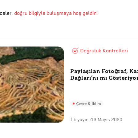
eceler
,
doğru bilgiyle buluşmaya hoş geldin!
Doğruluk Kontrolleri
Paylaşılan Fotoğraf, Ka
Dağları’nı mı Gösteriyo
Çevre & İklim
İlk yayın :
13 Mayıs 2020