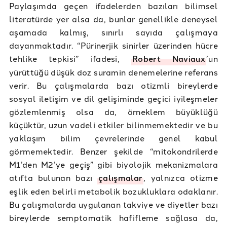
Paylaşımda geçen ifadelerden bazıları bilimsel
literatürde yer alsa da, bunlar genellikle deneysel
aşamada kalmış, sınırlı sayıda çalışmaya
dayanmaktadır. “Pürinerjik sinirler üzerinden hücre
tehlike tepkisi” ifadesi,
Robert Naviaux
’un
yürüttüğü düşük doz suramin denemelerine referans
verir. Bu çalışmalarda bazı otizmli bireylerde
sosyal iletişim ve dil gelişiminde geçici iyileşmeler
gözlemlenmiş olsa da, örneklem büyüklüğü
küçüktür, uzun vadeli etkiler bilinmemektedir ve bu
yaklaşım bilim çevrelerinde genel kabul
görmemektedir. Benzer şekilde “mitokondrilerde
M1’den M2’ye geçiş” gibi biyolojik mekanizmalara
atıfta bulunan bazı
çalışmalar
, yalnızca otizme
eşlik eden belirli metabolik bozukluklara odaklanır.
Bu çalışmalarda uygulanan takviye ve diyetler bazı
bireylerde semptomatik hafifleme sağlasa da,