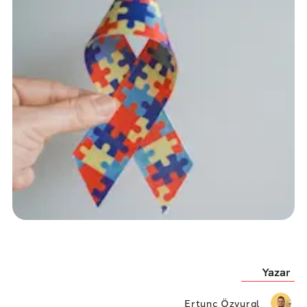
Yazar
Ertunç Özvural