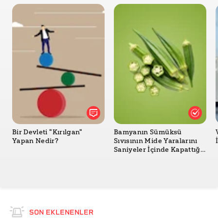
system to modulate the hypothalamic expression of
the kiss1 mRNA in the female rat
Bir Devleti "Kırılgan"
Bamyanın Sümüksü
Yapan Nedir?
Sıvısının Mide Yaralarını
Saniyeler İçinde Kapattığı
İddiası Doğru mu?
SON EKLENENLER