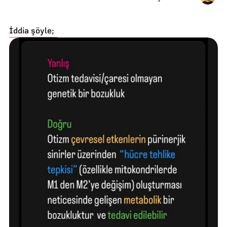
İddia şöyle;