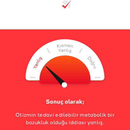
Sonuç olarak;
Otizmin tedavi edilebilir metabolik bir
bozukluk olduğu iddiası yanlış.