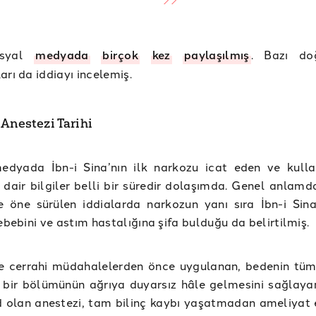
osyal
medyada
birçok
kez
paylaşılmış
. Bazı do
arı da iddiayı incelemiş.
 Anestezi Tarihi
edyada İbn-i Sina’nın ilk narkozu icat eden ve kulla
dair bilgiler belli bir süredir dolaşımda. Genel anlamd
e öne sürülen iddialarda narkozun yanı sıra İbn-i Sina
sebebini ve astım hastalığına şifa bulduğu da belirtilmiş.
le cerrahi müdahalelerden önce uygulanan, bedenin tü
i bir bölümünün ağrıya duyarsız hâle gelmesini sağlaya
d olan anestezi, tam bilinç kaybı yaşatmadan ameliyat 