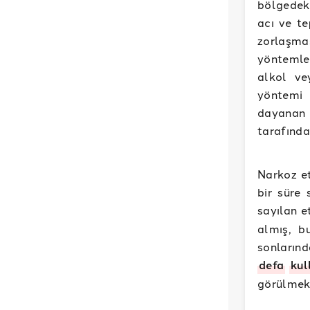
bölgedeki
acı ve t
zorlaşma
yöntemler
alkol ve
yöntemi 
dayanan 
tarafınd
Narkoz et
bir süre 
sayılan 
almış, b
sonların
defa
kul
görülmekt