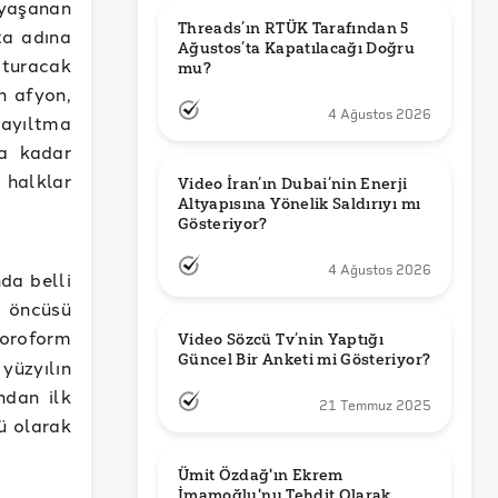
 yaşanan
Threads’ın RTÜK Tarafından 5 
ta adına
Ağustos’ta Kapatılacağı Doğru 
turacak
mu?
n afyon,
4 Ağustos 2026
bayıltma
na kadar
 halklar
Video İran’ın Dubai’nin Enerji 
Altyapısına Yönelik Saldırıyı mı 
Gösteriyor?
4 Ağustos 2026
da belli
n öncüsü
kloroform
Video Sözcü Tv’nin Yaptığı 
Güncel Bir Anketi mi Gösteriyor?
yüzyılın
ndan ilk
21 Temmuz 2025
ü olarak
Ümit Özdağ'ın Ekrem 
İmamoğlu'nu Tehdit Olarak 