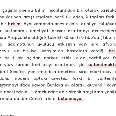
a çağının önemli bilim insanlarından biri olarak özellik
onularında araştırmalara öncülük eden, kitapları farklı
 bir
hekim
. Aynı zamanda anestezinin tarihi yolculuğund
r kullanarak ameliyat acısını azaltmayı deneyenlerd
nda Arapça ele aldığı kitabı El-kânun fi’t-tıbb’da (Tıbbı
na, adamotunun uyutucu etkisinin yanı sıra afyon,
ncevizi ve bitkisel karışımları hastalara verdiği
bel
le belli bir açıdan narkoz etkisi elde edebiliyor 
r yüzyıllardan beri acıyı azaltmak için
kullanılmakt
bn-i Sina’nın yöntemlerinin ameliyat sırasındaki acıyı a
dahi, modern tıptaki anestezi farklı bir yöntemle
ştırmayı ifade ediyor. Bunlara ek olarak, güvenilir kay
 anestezinin ilk örneklerine dair birçok araştırma yapıl
ırmalarda İbn-i Sina’nın ismi
bulunmuyor
.