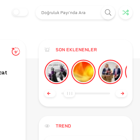
SON EKLENENLER
9'
cat
TREND