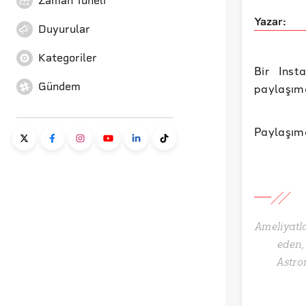
Zaman Tüneli
Yazar:
Duyurular
Kategoriler
Bir Inst
Gündem
paylaşımd
Paylaşımd
Ameliyatla
eden, 
Astro