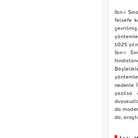
İbn-i Sin
felsefe k
çevrilmiş
yöntemle
1025 yılı
İbn-i Si
hindista
Böylelik
yöntemle
nedenle İ
yazılsa 
duyusuzla
da modern
da, araşt