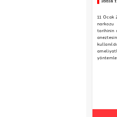
İddia 
11 Ocak 2
narkozu i
tarihinin
aneztesi
kullanıl
ameliyat
yöntemler