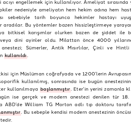
 acıyı engellemek için kullanılıyor. Ameliyat sırasında
epkiler nedeniyle ameliyatın hem hekim adına hem has
sı sebebiyle tarih boyunca hekimler hastayı uyuş
 aradılar. Bu yöntemler bazen hissizleştirmeye yaraya
ya bitkisel karışımlar olurken bazen de şiddet ile 
veya dini ayinler oldu. Milattan önce 4000 yılları
anestezi; Sümerler, Antik Mısırlılar, Çinli ve Hintli
an
kullanıldı
.
kisi için Müslüman coğrafyada ve 1200’lerin Avrupasın
soporifik kullanılmış, sonrasında ise bugün anestezini
eter kullanılmaya
başlanmıştır
. Eter’in yerini zamanla 
ugün ise gerçek ve modern anestezi denilen tür 18. 
da ABD’de William TG Morton adlı tıp doktoru tarafı
lanmıştır
. Bu sebeple kendisi modern anestezinin öncüs
edir.