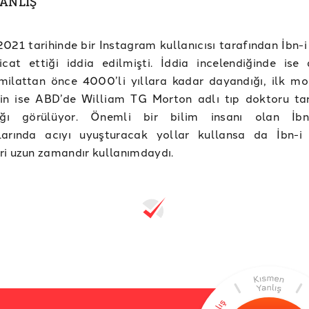
YANLIŞ
021 tarihinde bir Instagram kullanıcısı tarafından İbn-i
cat ettiği iddia edilmişti. İddia incelendiğinde ise 
 milattan önce 4000’li yıllara kadar dayandığı, ilk mo
nin ise ABD’de William TG Morton adlı tıp doktoru ta
dığı görülüyor. Önemli bir bilim insanı olan İbn
larında acıyı uyuşturacak yollar kullansa da İbn-i 
i uzun zamandır kullanımdaydı.