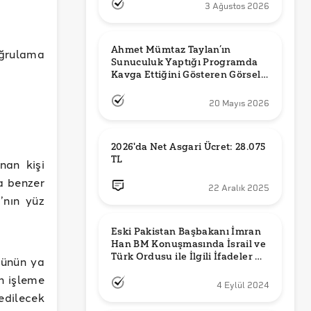
3 Ağustos 2026
Ahmet Mümtaz Taylan’ın 
ğrulama
Sunuculuk Yaptığı Programda 
Kavga Ettiğini Gösteren Görsel 
Orijinal mi?
20 Mayıs 2026
2026'da Net Asgari Ücret: 28.075 
TL
nan kişi
a benzer
22 Aralık 2025
’nın yüz
Eski Pakistan Başbakanı İmran 
Han BM Konuşmasında İsrail ve 
Türk Ordusu ile İlgili İfadeler mi 
münün ya
Kullandı?
n işleme
4 Eylül 2024
edilecek