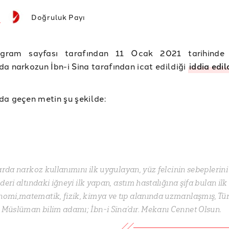
Doğruluk Payı
agram sayfası tarafından 11 Ocak 2021 tarihinde 
a narkozun İbn-i Sina tarafından icat edildiği
iddia edil
a geçen metin şu şekilde:
rda narkoz kullanımını ilk uygulayan, yüz felcinin sebeplerini i
deri altındaki iğneyi ilk yapan, astım hastalığına şifa bulan ilk 
nomi,matematik, fizik, kimya ve tıp alanında uzmanlaşmış, Tü
Müslüman bilim adamı; İbn-i Sina’dır. Mekanı Cennet Olsun.