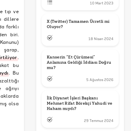
10 Mart 2023
le tıp ve
 dillere
X (Twitter) Tamamen Ücretli mi 
a farklı
Oluyor?
en biri.
18 Nisan 2024
n Kanunu)
 şarap,
irtiliyor
.
Kanserin “Et Çürümesi” 
Anlamına Geldiği İddiası Doğru 
fakat bu
mu?
aydı
. Bu
zalttığı
5 Ağustos 2026
 ağrıyı
naklarda
İlk Diyanet İşleri Başkanı 
mış olsa
Mehmet Rifat Börekçi Yahudi ve 
Haham mıydı?
29 Temmuz 2024