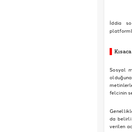
İddia s
platforml
Kısaca
Sosyal m
olduğuna 
metinlerl
felcinin 
Genellik
da belirl
verilen a