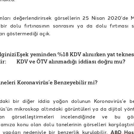
nları değerlendirirsek görsellerin 25 Nisan 2020’de 
ir dolu fırtınasının sonrasını ya da dolu fırtınası s
rı göstermediği açık.
lginizi
Eşek yeminden %18 KDV alınırken yat tekne
ir:
KDV ve ÖTV alınmadığı iddiası doğru mu?
aneleri Koronavirüs’e Benzeyebilir mi?
daki bir diğer iddia yağan dolunun Koronavirüs’e be
üs’ün mikroskop altındaki görüntüleri ya da dijital yön
lan görselleştirmeleri incelendiğinde ve bu görs
mıza konu olan dolu tanelerinin görselleri karşılaştırı
u yapıları nedeniyle bir benzerlik kurulabilir.
ABD Hast