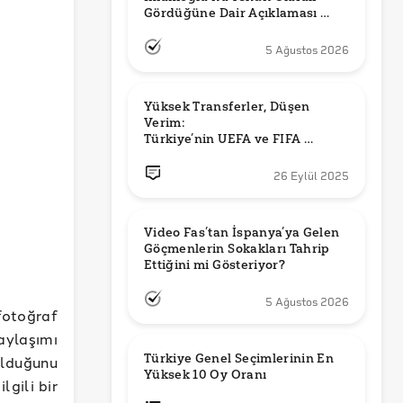
Gördüğüne Dair Açıklaması 
Güncel mi?
5 Ağustos 2026
Yüksek Transferler, Düşen 
Verim: 

Türkiye’nin UEFA ve FIFA 
Sıralamalarındaki Yeri
26 Eylül 2025
Video Fas’tan İspanya’ya Gelen 
Göçmenlerin Sokakları Tahrip 
Ettiğini mi Gösteriyor?
5 Ağustos 2026
fotoğraf
aylaşımı
Türkiye Genel Seçimlerinin En 
olduğunu
Yüksek 10 Oy Oranı
lgili bir