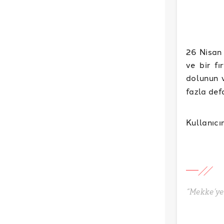
26 Nisan 
ve bir f
dolunun 
fazla def
Kullanıcı
“Mekke’ye