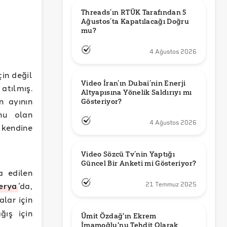
Threads’ın RTÜK Tarafından 5 
Ağustos’ta Kapatılacağı Doğru 
mu?
4 Ağustos 2026
in değil
Video İran’ın Dubai’nin Enerji 
atılmış.
Altyapısına Yönelik Saldırıyı mı 
n ayının
Gösteriyor?
nu olan
4 Ağustos 2026
 kendine
Video Sözcü Tv’nin Yaptığı 
Güncel Bir Anketi mi Gösteriyor?
a edilen
jerya
’da,
21 Temmuz 2025
alar için
ğış için
Ümit Özdağ'ın Ekrem 
İmamoğlu'nu Tehdit Olarak 