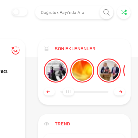
SON EKLENENLER
14'
yen
TREND