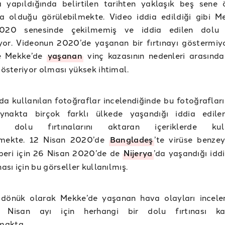
a yapıldığında belirtilen tarihten yaklaşık beş sene
a olduğu görülebilmekte. Video iddia edildiği gibi M
020 senesinde çekilmemiş ve iddia edilen dolu y
yor. Videonun 2020’de yaşanan bir fırtınayı göstermiy
e Mekke’de
yaşanan
vinç kazasının nedenleri arasında
 gösteriyor olması yüksek ihtimal.
a kullanılan fotoğraflar incelendiğinde bu fotoğrafları
aynakta birçok farklı ülkede yaşandığı iddia edile
n dolu fırtınalarını aktaran içeriklerde kulla
lmekte. 12 Nisan 2020’de
Bangladeş
’te virüse benze
beri için 26 Nisan 2020’de de
Nijerya
’da yaşandığı idd
nası için bu görseller kullanılmış.
dönük olarak Mekke’de yaşanan hava olayları incele
n Nisan ayı için herhangi bir dolu fırtınası k
makta.