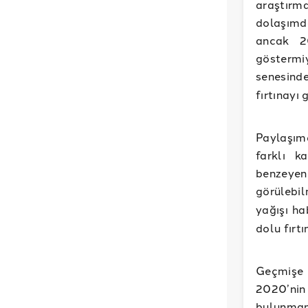
araştırm
dolaşımd
ancak 2
göstermi
senesind
fırtınayı
Paylaşımd
farklı k
benzeye
görülebi
yağışı ha
dolu fırtı
Geçmişe 
2020’ni
bulunma