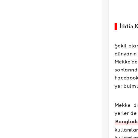
İddia N
Şekil ola
dünyanın
Mekke’de
sonların
Facebook
yer bulmu
Mekke dış
yerler de
Banglad
kullanıl
kullanılan