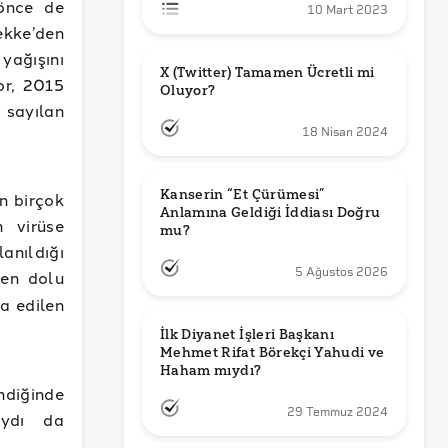
 önce de
10 Mart 2023
ekke’den
ağışını
X (Twitter) Tamamen Ücretli mi 
or, 2015
Oluyor?
 sayılan
18 Nisan 2024
Kanserin “Et Çürümesi” 
n birçok
Anlamına Geldiği İddiası Doğru 
n virüse
mu?
nıldığı
5 Ağustos 2026
yen dolu
ia edilen
İlk Diyanet İşleri Başkanı 
Mehmet Rifat Börekçi Yahudi ve 
Haham mıydı?
ndiğinde
29 Temmuz 2024
aydı da