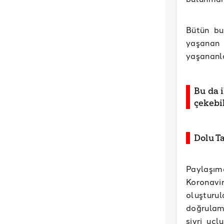
Bütün bu
yaşanan b
yaşananla
Bu da i
çekebil
Dolu T
Paylaşım
Koronavir
oluşturu
doğrulama
sivri uçl