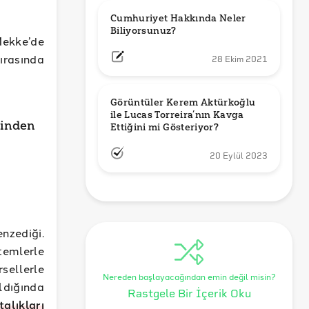
Cumhuriyet Hakkında Neler 
Biliyorsunuz?
Mekke’de
ırasında
28 Ekim 2021
Görüntüler Kerem Aktürkoğlu 
ile Lucas Torreira’nın Kavga 
sinden
Ettiğini mi Gösteriyor?
20 Eylül 2023
nzediği.
temlerle
ellerle
Nereden başlayacağından emin değil misin?
ldığında
Rastgele Bir İçerik Oku
alıkları