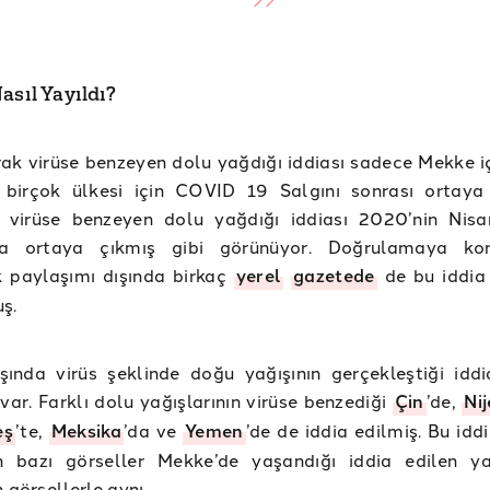
asıl Yayıldı?
rak virüse benzeyen dolu yağdığı iddiası sadece Mekke iç
 birçok ülkesi için COVID 19 Salgını sonrası ortaya 
 virüse benzeyen dolu yağdığı iddiası 2020’nin Nisa
da ortaya çıkmış gibi görünüyor. Doğrulamaya ko
 paylaşımı dışında birkaç
yerel
gazetede
de bu iddia
ş.
ında virüs şeklinde doğu yağışının gerçekleştiği iddi
 var. Farklı dolu yağışlarının virüse benzediği
Çin
’de,
Ni
eş
’te,
Meksika
’da ve
Yemen
’de de iddia edilmiş. Bu iddi
an bazı görseller Mekke’de yaşandığı iddia edilen ya
 görsellerle aynı.