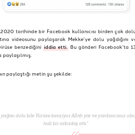
2020 tarihinde bir Facebook kullanıcısı birden çok dolu
ırtına videosunu paylaşarak Mekke’ye dolu yağdığını 
virüse benzediğini
iddia etti.
Bu gönderi Facebook’ta 1
a paylaşılmış.
nın paylaştığı metin şu şekilde:
 yağan dolu bile Vürüse benziyor Allah yar ve yardımcımız ol
hali bir arkadaş attı”