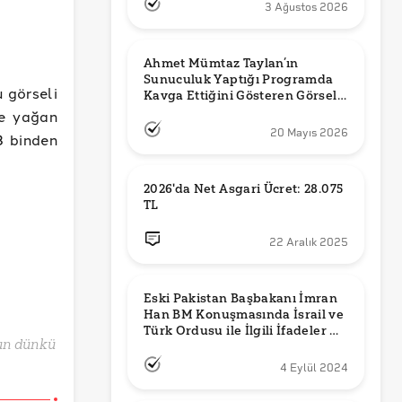
3 Ağustos 2026
Ahmet Mümtaz Taylan’ın 
Sunuculuk Yaptığı Programda 
 görseli
Kavga Ettiğini Gösteren Görsel 
Orijinal mi?
ve yağan
20 Mayıs 2026
3 binden
2026'da Net Asgari Ücret: 28.075 
TL
22 Aralık 2025
Eski Pakistan Başbakanı İmran 
Han BM Konuşmasında İsrail ve 
Türk Ordusu ile İlgili İfadeler mi 
sun dünkü
Kullandı?
4 Eylül 2024