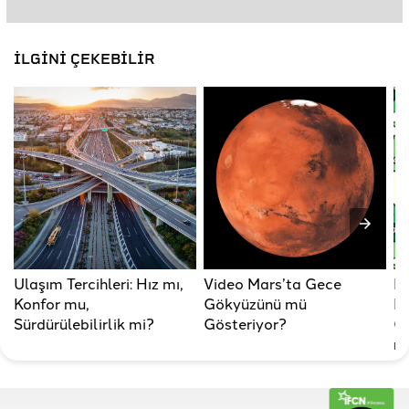
İLGİNİ ÇEKEBİLİR
Ulaşım Tercihleri: Hız mı,
Video Mars’ta Gece
Pa
Konfor mu,
Gökyüzünü mü
Dı
Sürdürülebilirlik mi?
Gösteriyor?
Gü
mi