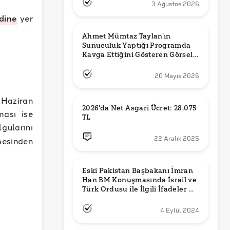
3 Ağustos 2026
dine
yer
Ahmet Mümtaz Taylan’ın 
Sunuculuk Yaptığı Programda 
Kavga Ettiğini Gösteren Görsel 
Orijinal mi?
20 Mayıs 2026
Haziran
2026'da Net Asgari Ücret: 28.075 
ması ise
TL
gularını
mesinden
22 Aralık 2025
Eski Pakistan Başbakanı İmran 
Han BM Konuşmasında İsrail ve 
Türk Ordusu ile İlgili İfadeler mi 
Kullandı?
4 Eylül 2024