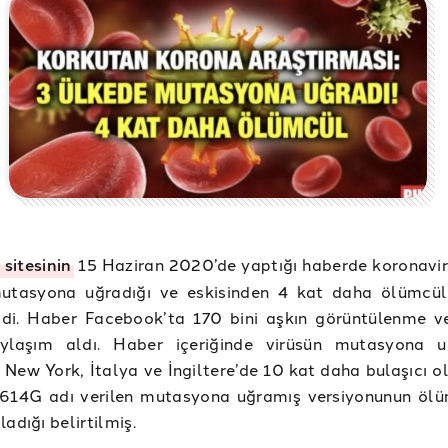
 sitesinin
15 Haziran 2020’de yaptığı haberde koronavir
utasyona uğradığı ve eskisinden 4 kat daha ölümcü
ildi. Haber Facebook’ta 170 bini aşkın görüntülenme v
ylaşım aldı. Haber içeriğinde virüsün mutasyona u
 New York, İtalya ve İngiltere’de 10 kat daha bulaşıcı o
D614G adı verilen mutasyona uğramış versiyonunun ölüm
adığı belirtilmiş.