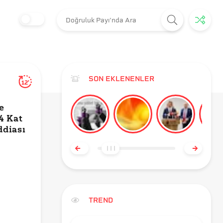
SON EKLENENLER
12'
e
4 Kat
ddiası
TREND