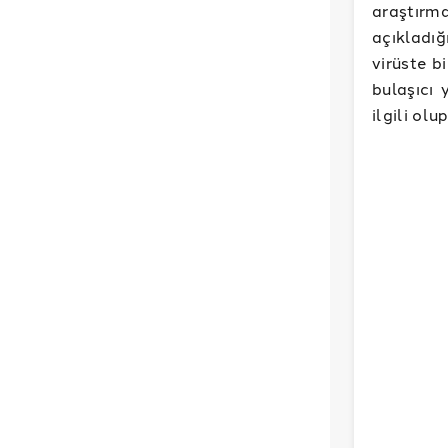
araştırm
açıkladığ
virüste b
bulaşıcı 
ilgili ol