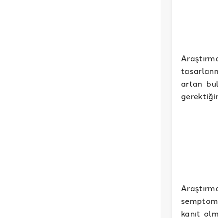
Araştır
tasarlanm
artan bul
gerektiği
Araştırm
semptomla
kanıt olm