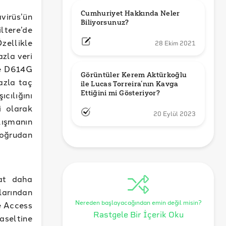
Cumhuriyet Hakkında Neler 
virüs’ün
Biliyorsunuz?
ltere’de
zellikle
28 Ekim 2021
zla veri
re D614G
Görüntüler Kerem Aktürkoğlu 
azla taç
ile Lucas Torreira’nın Kavga 
Ettiğini mi Gösteriyor?
cılığını
i olarak
20 Eylül 2023
lışmanın
doğrudan
kat daha
rlarından
Nereden başlayacağından emin değil misin?
e Access
Rastgele Bir İçerik Oku
aseltine