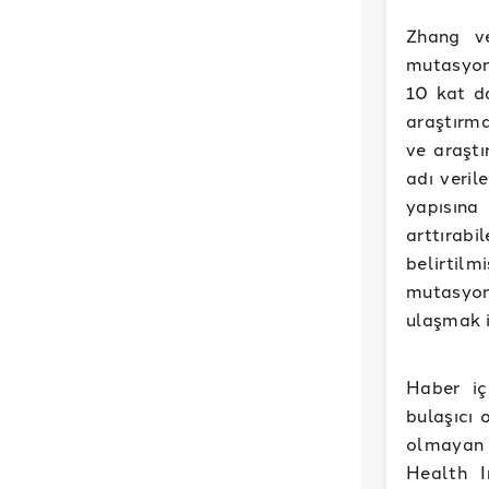
Zhang ve
mutasyon
10 kat da
araştırma
ve araşt
adı veri
yapısına 
arttırabi
belirtil
mutasyon
ulaşmak i
Haber iç
bulaşıcı 
olmayan 
Health I