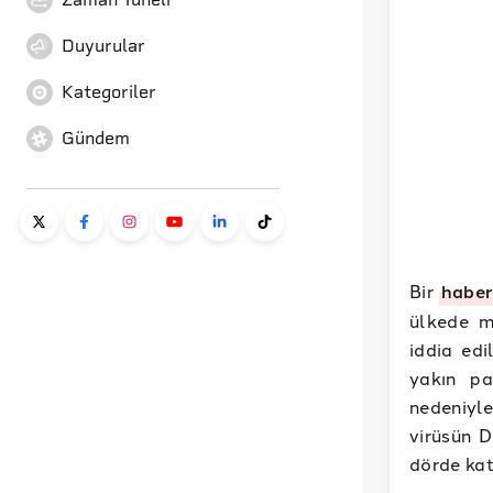
Duyurular
Kategoriler
Gündem
Bir
haber
ülkede m
iddia ed
yakın pa
nedeniyle
virüsün 
dörde katl