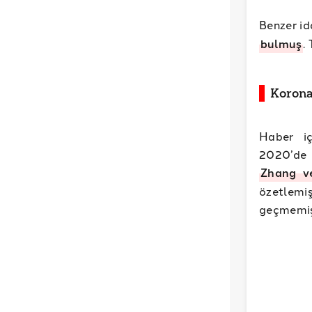
Benzer id
bulmuş
.
Korona
Haber iç
2020’de 
Zhang ve
özetlemiş
geçmemiş