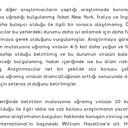
 diğer araştırmacıların yaptığı araştırmada korona
a uğradığı bulgulanmış fakat New York, İtalya ve İngi
ha bulaşıcı olduğu ile ilgili bir sonuca ulaşılmamış. Ö
cılar bu yerlerdeki durumu daha iyi anlamak için daha fa
ırmaya gerek olduğunu vurgulamışlar. Araştırmaya gö
len mutasyona uğramış virüsün 4-5 kat daha yoğun ve f
sahip olduğu belirtilmiş ve bu durumun virüsün bulaşı
leceği bulgulanmış, haber içeriğinde ise bu ölüm risk
miş. Araştırmacılar net bir şekilde söz konusu ça
a uğramış virüsün ölümcüllüğünün arttığı sonucunda 
çin yetersiz olduğunu belirtmişler.
eriğinde belirtilen mutasyona uğramış virüsün 10 
olduğu ile ilgili iddia ise söz konusu araştırmanın yaza
ama araştırmanın bulguları hakkında konuşan virolog v
nternational’ın başındaki William Haseltine’e ait. H