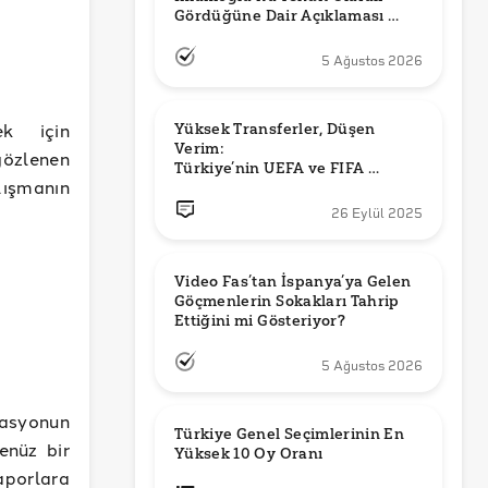
Gördüğüne Dair Açıklaması 
Güncel mi?
5 Ağustos 2026
ek için
Yüksek Transferler, Düşen 
Verim: 

gözlenen
Türkiye’nin UEFA ve FIFA 
lışmanın
Sıralamalarındaki Yeri
26 Eylül 2025
Video Fas’tan İspanya’ya Gelen 
Göçmenlerin Sokakları Tahrip 
Ettiğini mi Gösteriyor?
5 Ağustos 2026
tasyonun
Türkiye Genel Seçimlerinin En 
enüz bir
Yüksek 10 Oy Oranı
aporlara