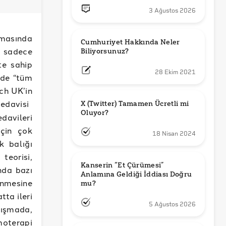
3 Ağustos 2026
kmasında
Cumhuriyet Hakkında Neler 
n sadece
Biliyorsunuz?
te sahip
28 Ekim 2021
lde “tüm
ch UK’in
edavisi
X (Twitter) Tamamen Ücretli mi 
Oluyor?
davileri
için çok
18 Nisan 2024
k balığı
teorisi,
Kanserin “Et Çürümesi” 
nda bazı
Anlamına Geldiği İddiası Doğru 
enmesine
mu?
tta ileri
5 Ağustos 2026
ışmada,
moterapi