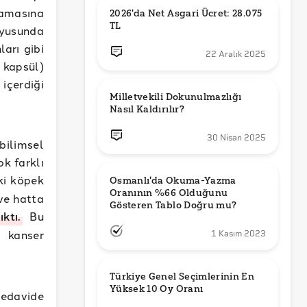
amasına
2026'da Net Asgari Ücret: 28.075 
TL
uyusunda
ları gibi
22 Aralık 2025
 kapsül)
içerdiği
Milletvekili Dokunulmazlığı 
Nasıl Kaldırılır?
30 Nisan 2025
ilimsel
ok farklı
ki köpek
Osmanlı'da Okuma-Yazma 
Oranının %66 Olduğunu 
 ve hatta
Gösteren Tablo Doğru mu?
ktı.
Bu
i kanser
1 Kasım 2023
Türkiye Genel Seçimlerinin En 
Yüksek 10 Oy Oranı
tedavide