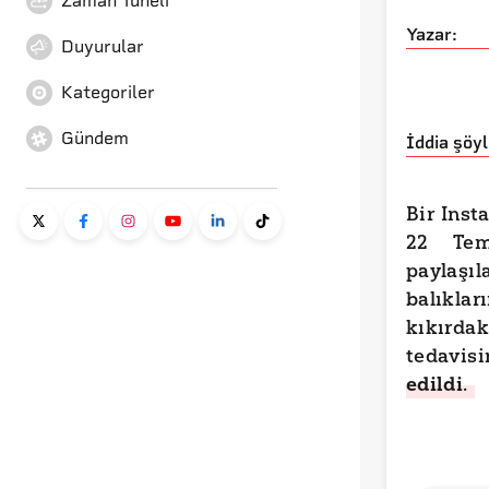
Zaman Tüneli
Yazar:
Duyurular
Kategoriler
Gündem
İddia şöyl
Bir Inst
22 Tem
paylaşı
balıklar
kıkır
tedavis
edildi
.