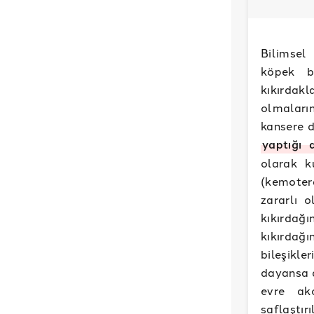
Bilimsel
köpek ba
kıkırdakl
olmaların
kansere d
yaptığı 
olarak k
(kemoter
zararlı o
kıkırdağ
kıkırdağ
bileşikle
dayansa d
evre akc
saflaştır