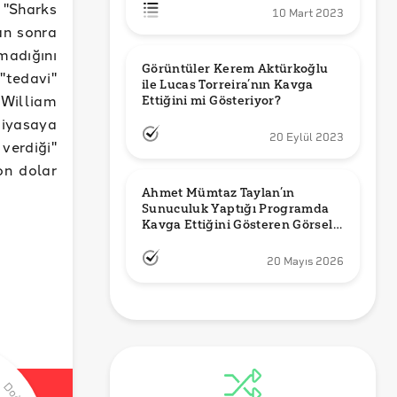
 "Sharks
10 Mart 2023
an sonra
madığını
Görüntüler Kerem Aktürkoğlu 
"tedavi"
ile Lucas Torreira’nın Kavga 
 William
Ettiğini mi Gösteriyor?
 piyasaya
20 Eylül 2023
verdiği"
on dolar
Ahmet Mümtaz Taylan’ın 
Sunuculuk Yaptığı Programda 
Kavga Ettiğini Gösteren Görsel 
Orijinal mi?
20 Mayıs 2026