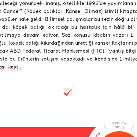
bileceği yönündeki inanış, özellikle 1992'de yayımlanan
 Cancer" (Köpek balıkları Kanser Olmaz) isimli kitapt
opüler hale geldi. Bilimsel çalışmalar bu tezin doğru ol
 da, köpek balığı kıkırdağı bu hastalık için hâlâ bir 
atılmaya devam ediyor. Söz konusu kitabın yazarı L.
ğlu, köpek balığı kıkırdağından ürettiği kanser ilaçlarını
cak ABD Federal Ticaret Mahkemesi (FTC), "yanlış bilgi 
yle bu ürünlerin satışını yasakladı ve kendisine 1 mily
ası
kesti.