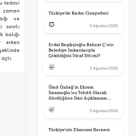
u tedavi
da zaman
Türkiye’de Kadın Cinayetleri
dığı ve
 sınırlı
6 Ağustos 2026
k balığı
ir erken
Erdal Beşikçioğlu Behzat Ç.’nin 
şeklinde
Belediye İmkanlarıyla 
 açtı.
3 Ağustos 2026
Ümit Özdağ'ın Ekrem 
İmamoğlu'nu Tehdit Olarak 
Gördüğüne Dair Açıklaması 
Güncel mi?
5 Ağustos 2026
Türkiye'nin Ekonomi Karnesi