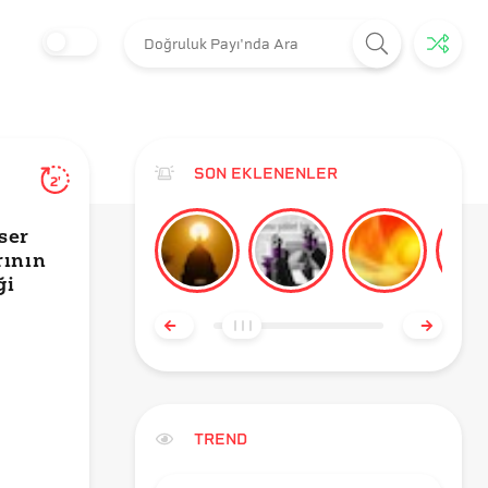
SON EKLENENLER
2'
ser
rının
ği
TREND