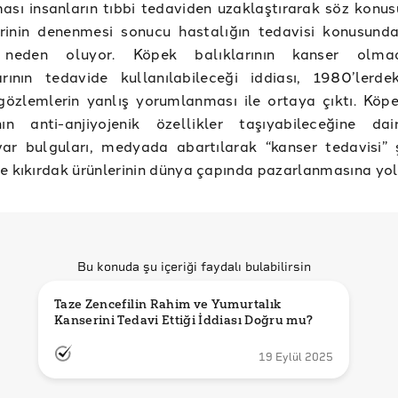
ası insanların tıbbi tedaviden uzaklaştırarak söz konus
rinin denenmesi sonucu hastalığın tedavisi konusun
 neden oluyor. Köpek balıklarının kanser olma
arının tedavide kullanılabileceği iddiası, 1980’lerdeki
gözlemlerin yanlış yorumlanması ile ortaya çıktı. Köpe
ının anti-anjiyojenik özellikler taşıyabileceğine da
var bulguları, medyada abartılarak “kanser tedavisi” 
e kıkırdak ürünlerinin dünya çapında pazarlanmasına yol
Bu konuda şu içeriği faydalı bulabilirsin
Taze Zencefilin Rahim ve Yumurtalık 
Kanserini Tedavi Ettiği İddiası Doğru mu?
19 Eylül 2025