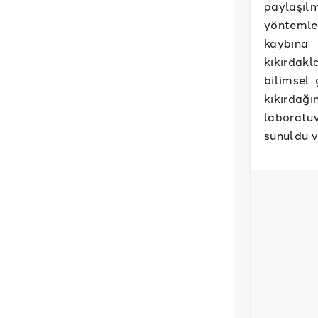
paylaşılm
yöntemle
kaybına
kıkırdakl
bilimsel 
kıkırdağ
laboratu
sunuldu v