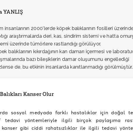
ia YANLIŞ
im insanlarının 2000’lerde köpek balıklarının fosilleri üzerind
tığı araştırmalarda deri, kas, sindirim sistemi ve hatta omu
temi üzerinde tümörlere rastlandığı görülüyor.
ek balıklarının kıkırdağının kan damarı içermesi ve laboratu
ışmalarında bazı bileşiklerin damar oluşumunu engellediği
lense de, bu etkinin insanlarda kanıtlanmadığı görülmüştür.
Balıkları Kanser Olur
arda sosyal medyada farklı hastalıklar için doğal t
if tedavi yöntemleriyle ilgili birçok paylaşıma rast
 kanser gibi ciddi rahatsızlıklar ile ilgili tedavi yönt