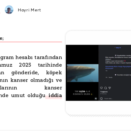
Hayri Mert
e;
agram hesabı tarafından
muz 2025 tarihinde
lan gönderide, köpek
ının kanser olmadığı ve
daklarının kanser
inde umut olduğu
iddia