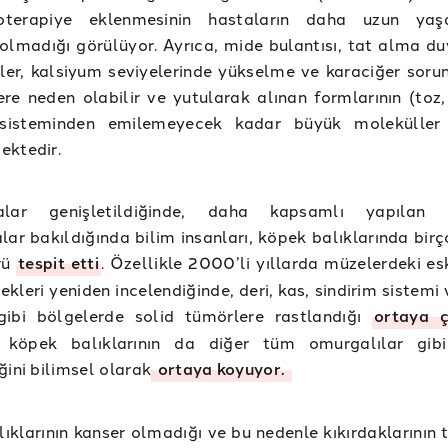
oterapiye eklenmesinin hastaların daha uzun yaş
olmadığı görülüyor. Ayrıca, mide bulantısı, tat alma d
kler, kalsiyum seviyelerinde yükselme ve karaciğer sorun
ere neden olabilir ve yutularak alınan formlarının (toz,
 sisteminden emilemeyecek kadar büyük moleküller 
ektedir.
alar genişletildiğinde, daha kapsamlı yapılan b
lar bakıldığında bilim insanları, köpek balıklarında birç
rü
tespit etti
. Özellikle 2000’li yıllarda müzelerdeki es
nekleri yeniden incelendiğinde, deri, kas, sindirim sistemi
ibi bölgelerde solid tümörlere rastlandığı
ortaya çı
, köpek balıklarının da diğer tüm omurgalılar gib
ğini bilimsel olarak
ortaya koyuyor.
ıklarının kanser olmadığı ve bu nedenle kıkırdaklarının 