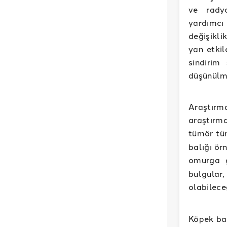
ve rady
yardımcı 
değişikli
yan etkil
sindirim
düşünülm
Araştırm
araştırma
tümör tü
balığı ör
omurga g
bulgular
olabilece
Köpek bal