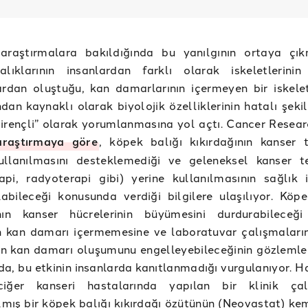
 araştırmalara bakıldığında bu yanılgının ortaya çı
lıklarının insanlardan farklı olarak iskeletlerini
ardan oluştuğu, kan damarlarının içermeyen bir iskele
dan kaynaklı olarak biyolojik özelliklerinin hatalı şeki
irençli” olarak yorumlanmasına yol açtı. Cancer Resear
araştırmaya göre
, köpek balığı kıkırdağının kanser t
ullanılmasını desteklemediği ve geleneksel kanser te
api, radyoterapi gibi) yerine kullanılmasının sağlık 
labileceği konusunda verdiği bilgilere ulaşılıyor. Köpe
ının kanser hücrelerinin büyümesini durdurabileceği 
ın kan damarı içermemesine ve laboratuvar çalışmaları
rin kan damarı oluşumunu engelleyebileceğinin gözleml
a, bu etkinin insanlarda kanıtlanmadığı vurgulanıyor. Ha
iğer kanseri hastalarında yapılan bir klinik çal
ılmış bir köpek balığı kıkırdağı özütünün (Neovastat) ke