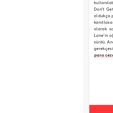
kullanıla
Don't Get
oldukça p
kanıtlasa
olarak s
Lane’in o
sürdü. An
gerekçesi
para cez