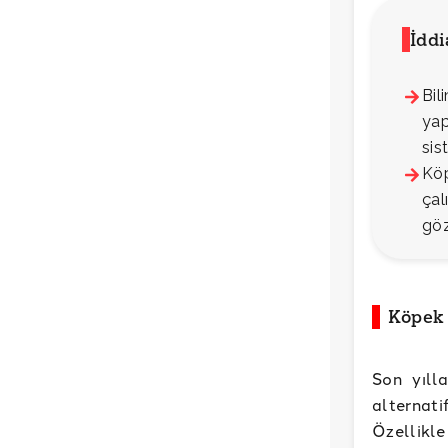
İdd
Bil
yap
sis
Köp
çal
göz
Köpek 
Son yıll
alternat
Özellikle