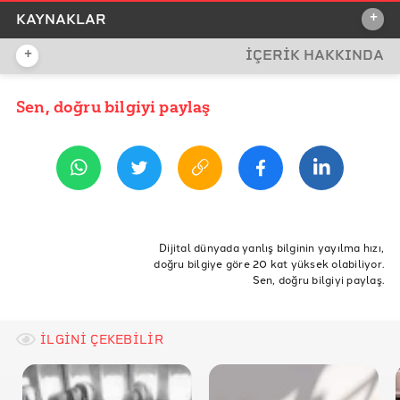
+
KAYNAKLAR
+
İÇERİK HAKKINDA
İDDİA KAYNAĞI
İddia Kaynağı
Sen, doğru bilgiyi paylaş
YAYIN TARİHİ
13 Aralık 2021 08:28
REFERANSLAR
Quebec Sağlık ve Sosyal Hizmetler Bakanlığı 1
Quebec Sağlık ve Sosyal Hizmetler Bakanlığı 2
ETİKETLER
Kanada Hükümeti
Kanada
aşı
reklam
Dijital dünyada yanlış bilginin yayılma hızı,
doğru bilgiye göre 20 kat yüksek olabiliyor.
Martin Carli
Sen, doğru bilgiyi paylaş.
İLGİNİ ÇEKEBİLİR