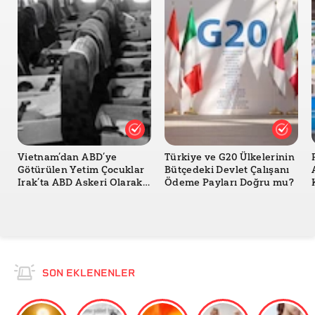
Vietnam’dan ABD’ye
Türkiye ve G20 Ülkelerinin
Götürülen Yetim Çocuklar
Bütçedeki Devlet Çalışanı
Irak’ta ABD Askeri Olarak
Ödeme Payları Doğru mu?
Savaştı mı?
SON EKLENENLER