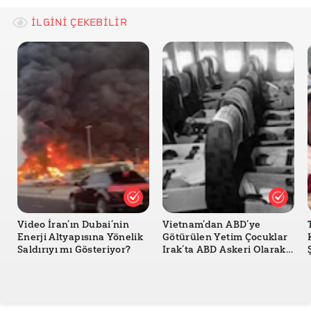
The White House Youtube Kanalı
İLGİNİ ÇEKEBİLİR
Video İran’ın Dubai’nin
Vietnam’dan ABD’ye
Enerji Altyapısına Yönelik
Götürülen Yetim Çocuklar
Saldırıyı mı Gösteriyor?
Irak’ta ABD Askeri Olarak
Savaştı mı?