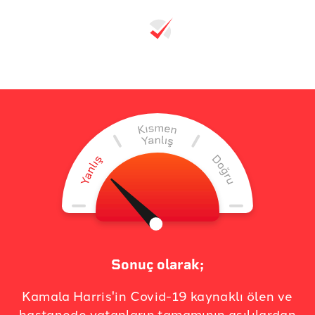
Sonuç olarak;
Kamala Harris'in Covid-19 kaynaklı ölen ve
hastanede yatanların tamamının aşılılardan