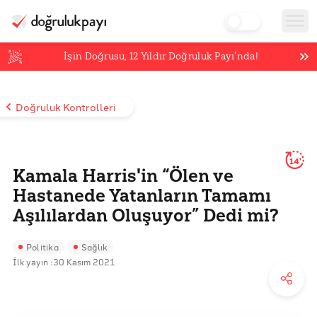
İşin Doğrusu,
12
Yıldır Doğruluk Payı’nda!
Doğruluk Kontrolleri
14'
Kamala Harris'in “Ölen ve
Hastanede Yatanların Tamamı
Aşılılardan Oluşuyor” Dedi mi?
Politika
Sağlık
İlk yayın :
30 Kasım 2021