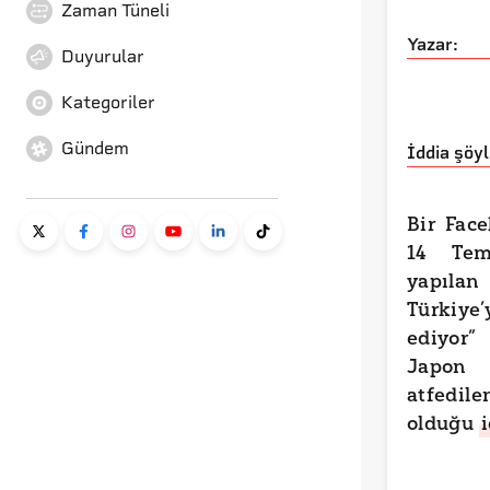
Zaman Tüneli
Yazar:
Duyurular
Kategoriler
Gündem
İddia şöyl
Bir Fac
14 Tem
yapıla
Türkiy
ediyor”
Japon 
atfedil
olduğu
i