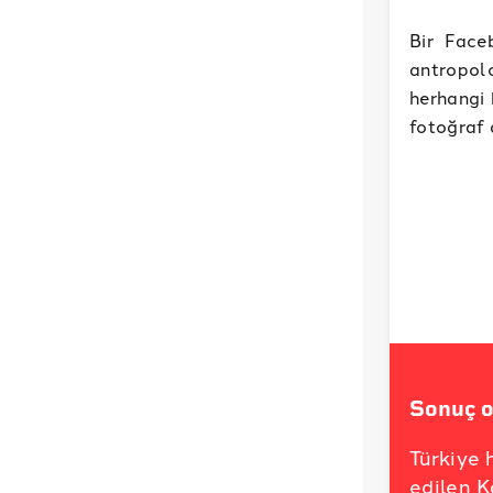
Bir Face
antropolo
herhangi 
fotoğraf 
Sonuç o
Türkiye 
edilen K