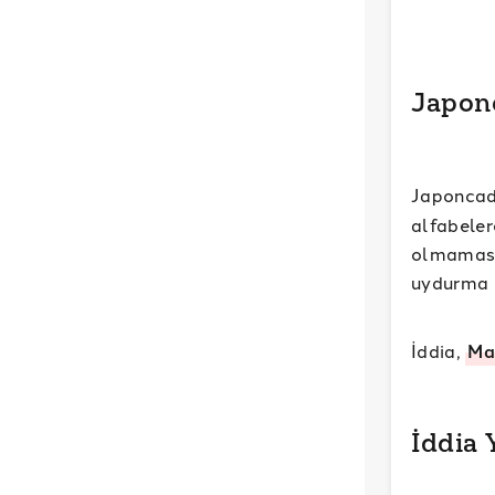
Japon
Japoncad
alfabeler
olmaması
uydurma 
İddia,
Ma
İddia