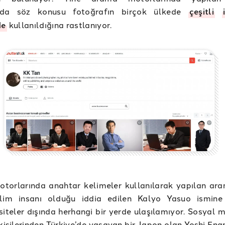
nda söz konusu fotoğrafın birçok ülkede
çeşitli
de
kullanıldığına rastlanıyor.
torlarında anahtar kelimeler kullanılarak yapılan ar
lim insanı olduğu iddia edilen Kalyo Yasuo ismine
siteler dışında herhangi bir yerde ulaşılamıyor. Sosyal 
kişilerinden Türkiye’de yaşayan bir Japon olan Yoshi En