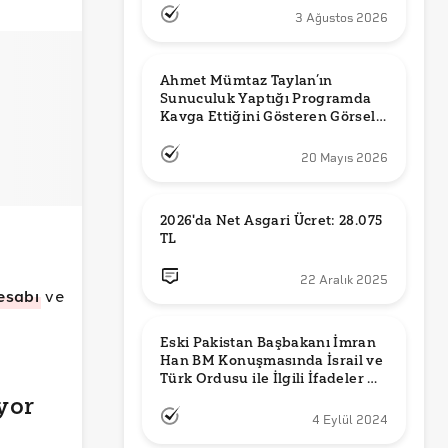
3 Ağustos 2026
Ahmet Mümtaz Taylan’ın 
Sunuculuk Yaptığı Programda 
Kavga Ettiğini Gösteren Görsel 
Orijinal mi?
20 Mayıs 2026
2026'da Net Asgari Ücret: 28.075 
TL
22 Aralık 2025
esabı
ve
Eski Pakistan Başbakanı İmran 
Han BM Konuşmasında İsrail ve 
Türk Ordusu ile İlgili İfadeler mi 
Kullandı?
yor
4 Eylül 2024