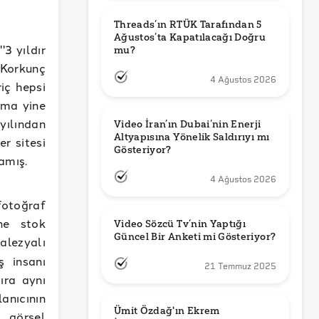
Threads’ın RTÜK Tarafından 5 
Ağustos’ta Kapatılacağı Doğru 
'3 yıldır
mu?
. Korkunç
4 Ağustos 2026
iç hepsi
ama yine
 yılından
Video İran’ın Dubai’nin Enerji 
Altyapısına Yönelik Saldırıyı mı 
r sitesi
Gösteriyor?
amış.
4 Ağustos 2026
fotoğraf
ine stok
Video Sözcü Tv’nin Yaptığı 
Güncel Bir Anketi mi Gösteriyor?
lezyalı
ş insanı
21 Temmuz 2025
ıra aynı
lanıcının
Ümit Özdağ'ın Ekrem 
 görsel