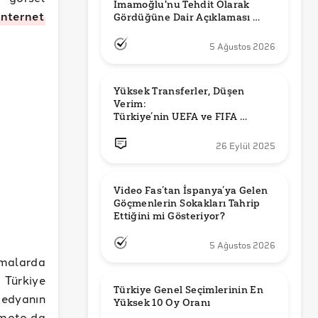
İmamoğlu'nu Tehdit Olarak 
internet
Gördüğüne Dair Açıklaması 
Güncel mi?
5 Ağustos 2026
Yüksek Transferler, Düşen 
Verim: 

Türkiye’nin UEFA ve FIFA 
Sıralamalarındaki Yeri
26 Eylül 2025
Video Fas’tan İspanya’ya Gelen 
Göçmenlerin Sokakları Tahrip 
Ettiğini mi Gösteriyor?
5 Ağustos 2026
amalarda
 Türkiye
Türkiye Genel Seçimlerinin En 
medyanın
Yüksek 10 Oy Oranı
amoto da