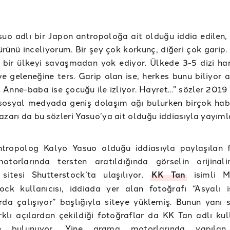
uo adlı bir Japon antropoloğa ait olduğu iddia edilen, '
ürünü inceliyorum. Bir şey çok korkunç, diğeri çok garip
 bir ülkeyi savaşmadan yok ediyor. Ülkede 3-5 dizi har
ve geleneğine ters. Garip olan ise, herkes bunu biliyor 
r. Anne-baba ise çocuğu ile izliyor. Hayret...” sözler 2019
sosyal medyada geniş dolaşım ağı bulurken birçok habe
azarı da bu sözleri Yasuo’ya ait olduğu iddiasıyla yayıml
tropolog Kalyo Yasuo olduğu iddiasıyla paylaşılan 
torlarında tersten aratıldığında görselin orijinal
 sitesi Shutterstock’ta ulaşılıyor.
KK Tan
isimli Ma
ock kullanıcısı, iddiada yer alan fotoğrafı “Asyalı i
rda çalışıyor” başlığıyla siteye yüklemiş. Bunun yanı s
arklı açılardan çekildiği fotoğraflar da KK Tan adlı kul
nde bulunuyor. Yine arama motorlarında yapılan