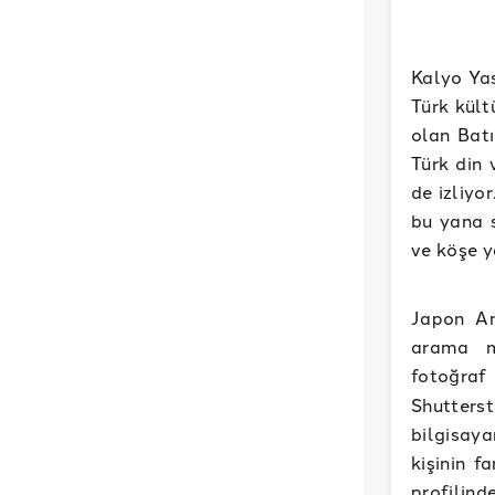
Kalyo Yas
Türk kült
olan Batı
Türk din 
de izliyo
bu yana 
ve köşe y
Japon An
arama mo
fotoğraf
Shutterst
bilgisaya
kişinin f
profili