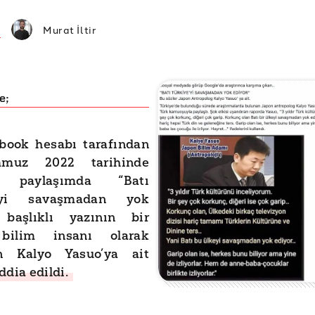
Murat İltir
e;
ebook hesabı tarafından
muz 2022 tarihinde
n paylaşımda “Batı
e’yi savaşmadan yok
 başlıklı yazının bir
bilim insanı olarak
en Kalyo Yasuo’ya ait
ddia edildi.