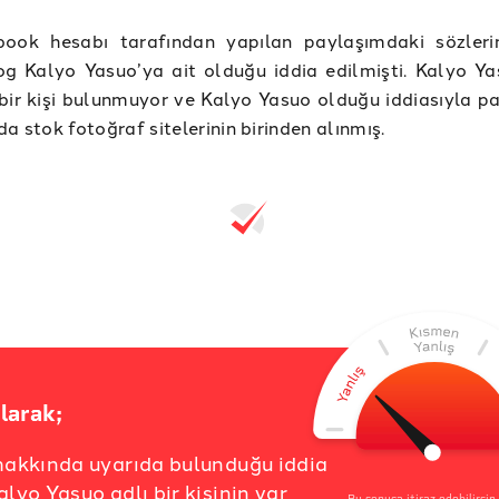
book hesabı tarafından yapılan paylaşımdaki sözler
g Kalyo Yasuo’ya ait olduğu iddia edilmişti. Kalyo Ya
bir kişi bulunmuyor ve Kalyo Yasuo olduğu iddiasıyla pa
da stok fotoğraf sitelerinin birinden alınmış.
larak;
hakkında uyarıda bulunduğu iddia
alyo Yasuo adlı bir kişinin var
Bu sonuca itiraz edebilirsin