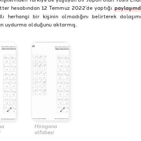
itter hesabından 12 Temmuz 2022’de yaptığı
paylaşım
lı herhangi bir kişinin olmadığını belirterek dolaşı
ın uydurma olduğunu aktarmış.
na
Hiragana
i
alfabesi