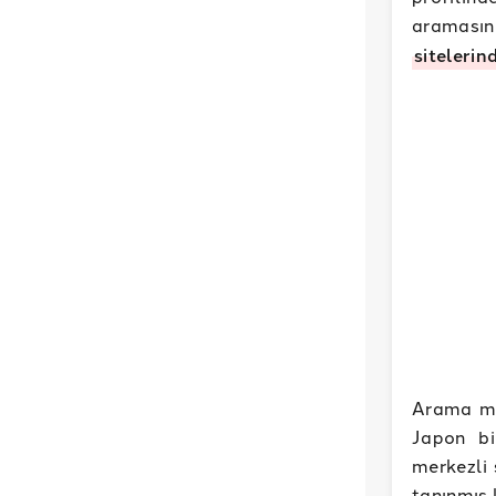
araması
sitelerin
Arama mo
Japon bi
merkezli 
tanınmış 