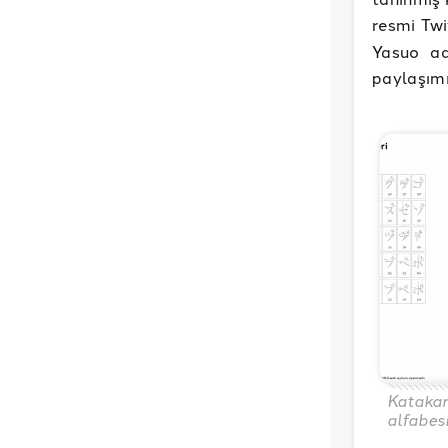
resmi Tw
Yasuo ad
paylaşım
Kataka
alfabes