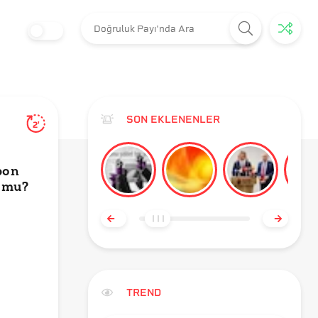
SON EKLENENLER
2'
pon
r mu?
TREND