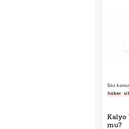
Söz konus
haber
si
Kalyo 
mu?