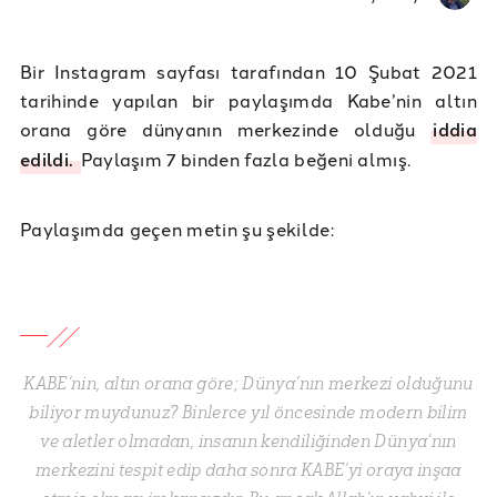
Bir Instagram sayfası tarafından 10 Şubat 2021
tarihinde yapılan bir paylaşımda Kabe’nin altın
orana göre dünyanın merkezinde olduğu
iddia
edildi.
Paylaşım 7 binden fazla beğeni almış.
Paylaşımda geçen metin şu şekilde:
KABE’nin, altın orana göre; Dünya’nın merkezi olduğunu
biliyor muydunuz? Binlerce yıl öncesinde modern bilim
ve aletler olmadan, insanın kendiliğinden Dünya’nın
merkezini tespit edip daha sonra KABE’yi oraya inşaa