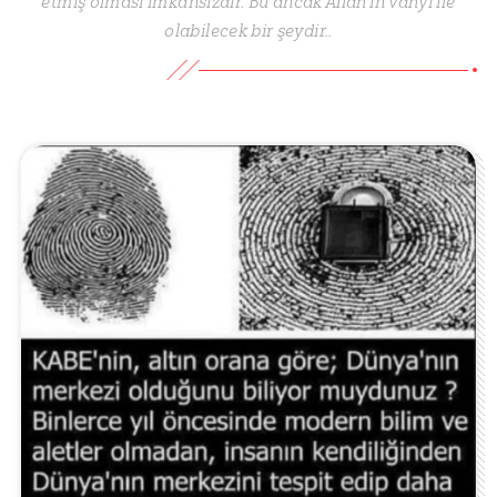
etmiş olması imkansızdır. Bu ancak Allah’ın vahyi ile
olabilecek bir şeydir..