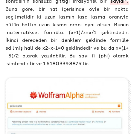
sonrasının sonsuza gittiği irrasyonel bir
sayıdır.
Buna göre, bir hat içerisinde öyle bir nokta
seçilmelidir ki uzun kısmın kısa kısma oranıyla
bütün hattın uzun kısma oranı aynı olsun. Bunun
matematiksel formülü: (x+1)/x=x/1 şeklindedir.
İkinci dereceden bir denklem şeklinde formüle
edilmiş hali de x2-x-1=0 şeklindedir ve bu da x=(1+
√5)/2 olarak yazılabilir. Bu sayı fi (phi) olarak
isimlendirilir ve 1.61803398875’tir.