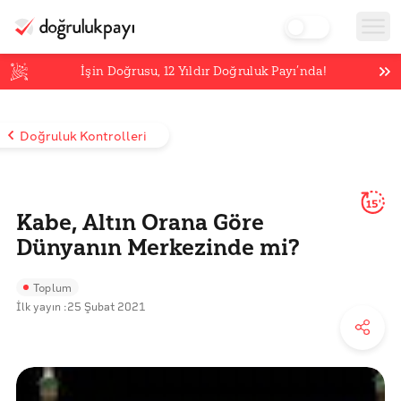
İşin Doğrusu,
12
Yıldır Doğruluk Payı’nda!
Doğruluk Kontrolleri
15'
Kabe, Altın Orana Göre
Dünyanın Merkezinde mi?
Toplum
İlk yayın :
25 Şubat 2021