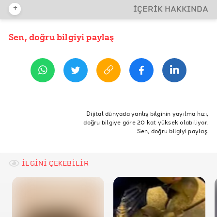
+
İÇERİK HAKKINDA
İDDİA KAYNAĞI
Sen, doğru bilgiyi paylaş
YAYIN TARİHİ
25 Şubat 2021 10:43
REFERANSLAR
İddia Bağlantısı
Wolfram Alpha
ETİKETLER
Brittanica
Kabe
Altın Oran
Dijital dünyada yanlış bilginin yayılma hızı,
doğru bilgiye göre 20 kat yüksek olabiliyor.
The Collage Mathematical Journal
Sen, doğru bilgiyi paylaş.
İLGİNİ ÇEKEBİLİR