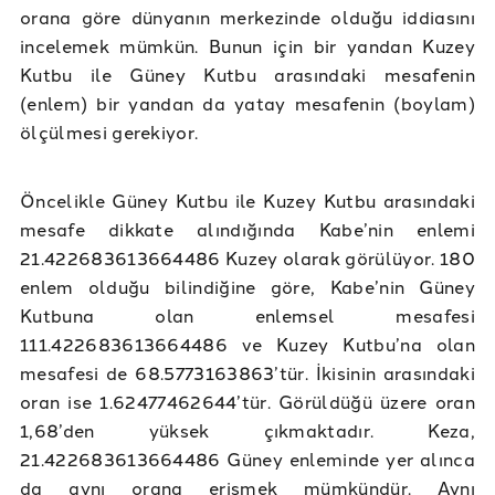
orana göre dünyanın merkezinde olduğu iddiasını
incelemek mümkün. Bunun için bir yandan Kuzey
Kutbu ile Güney Kutbu arasındaki mesafenin
(enlem) bir yandan da yatay mesafenin (boylam)
ölçülmesi gerekiyor.
Öncelikle Güney Kutbu ile Kuzey Kutbu arasındaki
mesafe dikkate alındığında Kabe’nin enlemi
21.422683613664486 Kuzey olarak görülüyor. 180
enlem olduğu bilindiğine göre, Kabe’nin Güney
Kutbuna olan enlemsel mesafesi
111.422683613664486 ve Kuzey Kutbu’na olan
mesafesi de 68.5773163863’tür. İkisinin arasındaki
oran ise 1.62477462644’tür. Görüldüğü üzere oran
1,68’den yüksek çıkmaktadır. Keza,
21.422683613664486 Güney enleminde yer alınca
da aynı orana erişmek mümkündür. Aynı