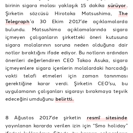
birinin sigara molası yaklaşık 15 dakika
sürüyor
.
Şirketin sözcüsü Hirotaka Matsushima,
The
Telegraph
’a 30 Ekim 2017’de açıklamalarda
bulundu. Matsushima açıklamalarında sigara
içmeyen çalışanların şirketteki öneri kutusuna
sigara molalarının soruna neden olduğuna dair
notlar bıraktığını ifade ediyor. Bu notların ardından
önerileri değerlendiren CEO Takao Asuka, sigara
içmeyenlere sigara içenlerin molalardaki harcadığı
vakti telafi etmeleri için zaman tanınması
gerektiğine karar verdi. Şirketin CEO'su, bu
uygulamanın çalışanları sigarayı bırakmaya teşvik
edeceğini umduğunu
belirtti.
8 Ağustos 2017’de şirketin
resmî sitesinde
yayınlanan kararda verilen izin için “Smo holiday”