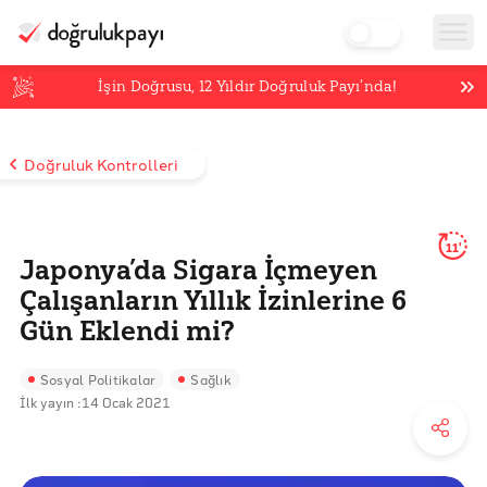
İşin Doğrusu,
12
Yıldır Doğruluk Payı’nda!
Doğruluk Kontrolleri
11'
Japonya’da Sigara İçmeyen
Çalışanların Yıllık İzinlerine 6
Gün Eklendi mi?
Sosyal Politikalar
Sağlık
İlk yayın :
14 Ocak 2021