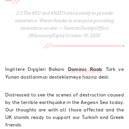
2/2 The #EU and #NATO stand ready to provide
assistance. Warm thanks to everyone providing
assistance on site.— GermanForeignOffice
(@GermanyDiplo) October 30, 2020
İngiltere Dışişleri Bakanı
Dominic Raab
Türk ve
Yunan dostlarımızı desteklemeye hazırız dedi.
Distressed to see the scenes of destruction caused
by the terrible earthquake in the Aegean Sea today.
Our thoughts are with all those affected and the
UK stands ready to support our Turkish and Greek
friends.