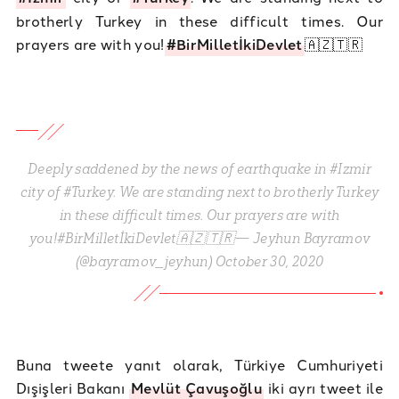
brotherly Turkey in these difficult times. Our
prayers are with you!
#BirMilletİkiDevlet
🇦🇿🇹🇷
Deeply saddened by the news of earthquake in #Izmir
city of #Turkey. We are standing next to brotherly Turkey
in these difficult times. Our prayers are with
you!#BirMilletİkiDevlet🇦🇿🇹🇷— Jeyhun Bayramov
(@bayramov_jeyhun) October 30, 2020
Buna tweete yanıt olarak, Türkiye Cumhuriyeti
Dışişleri Bakanı
Mevlüt Çavuşoğlu
iki ayrı tweet ile