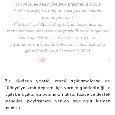
По сообщениям турецких властей, в 14:51 в
Эгейском море в районе Измира произошло
землетрясение.
🔗 https://t.co/UE57uSGGg0#İzmir Seferihisar'da
meydana gelen #deprem dolayısıyla Türkiye’ye geçmiş
olsun dileklerimizi iletiyoruz, can kaybının
yaşanmamasını temenni ediyoruz.— RusEmbTurkey
(@RusEmbTurkey) October 30, 2020
Bu ülkelerin yaptığı resmî açıklamalarda da
Türkiye’ye İzmir depremi için yardım gönderildiği ile
ilgili bir açıklama bulunmamakta. Taziye ve destek
mesajları paylaşımda verilen diyalogla kısmen
uyumlu.