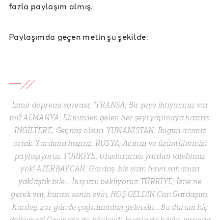
fazla paylaşım almış.
Paylaşımda geçen metin şu şekilde:
İzmir depremi sonrası; "FRANSA; Bir şeye ihtiyacınız var
mı? ALMANYA; Elimizden gelen her şeyi yapmaya hazırız.
İNGİLTERE; Geçmiş olsun. YUNANİSTAN; Bugün acımız
ortak. Yardıma hazırız. RUSYA; Acınızı ve üzüntülerinizi
paylaşıyoruz. TÜRKİYE; Uluslararası yardım talebimiz
yok! AZERBAYCAN; Gardaş, biz sizin hava sahanıza
yaklaştık bile... İniş izni bekliyoruz. TÜRKİYE; İzne ne
gerek var, burası senin evin, HOŞ GELDİN Can Gardaşım.
Kardeş, zor günde çağrılmadan gelendir... Bu durum hiç
değişmez! Geçmişte de böyleydi, bugün de böyle, yarında