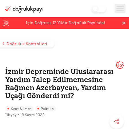
İşin Doğrusu,
12
Yıldır Doğruluk Payı’nda!
Doğruluk Kontrolleri
40'
İzmir Depreminde Uluslararası
Yardım Talep Edilmemesine
Rağmen Azerbaycan, Yardım
Uçağı Gönderdi mi?
Kent & İmar
Politika
İlk yayın :
9 Kasım 2020