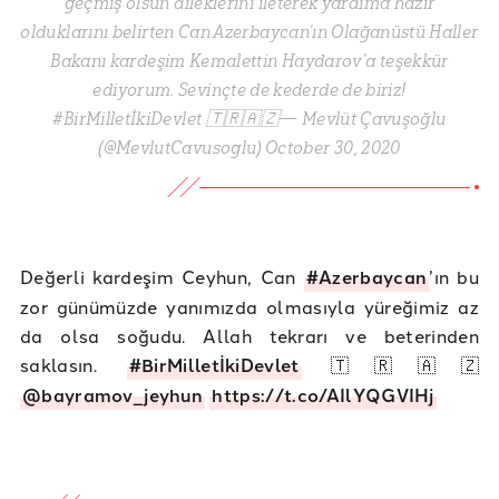
geçmiş olsun dileklerini ileterek yardıma hazır
olduklarını belirten Can Azerbaycan’ın Olağanüstü Haller
Bakanı kardeşim Kemalettin Haydarov’a teşekkür
ediyorum. Sevinçte de kederde de biriz!
#BirMilletİkiDevlet 🇹🇷🇦🇿— Mevlüt Çavuşoğlu
(@MevlutCavusoglu) October 30, 2020
Değerli kardeşim Ceyhun, Can
#Azerbaycan
’ın bu
zor günümüzde yanımızda olmasıyla yüreğimiz az
da olsa soğudu. Allah tekrarı ve beterinden
saklasın.
#BirMilletİkiDevlet
🇹🇷🇦🇿
@bayramov_jeyhun
https://t.co/AIlYQGVIHj