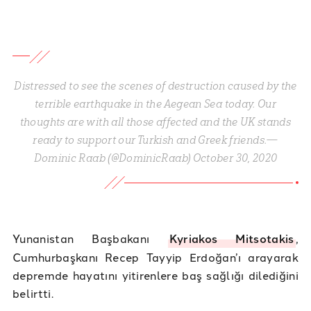
Distressed to see the scenes of destruction caused by the
terrible earthquake in the Aegean Sea today. Our
thoughts are with all those affected and the UK stands
ready to support our Turkish and Greek friends.—
Dominic Raab (@DominicRaab) October 30, 2020
Yunanistan Başbakanı
Kyriakos Mitsotakis
,
Cumhurbaşkanı Recep Tayyip Erdoğan’ı arayarak
depremde hayatını yitirenlere baş sağlığı dilediğini
belirtti.