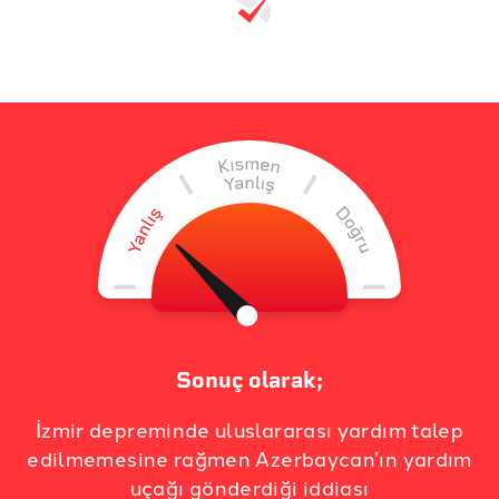
Sonuç olarak;
İzmir depreminde uluslararası yardım talep
edilmemesine rağmen Azerbaycan’ın yardım
uçağı gönderdiği iddiası