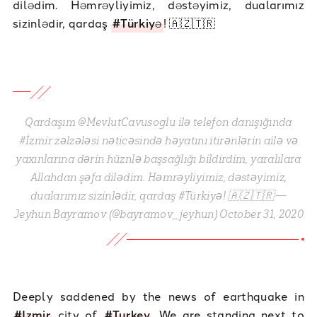
dilədim. Həmrəyliyimiz, dəstəyimiz, dualarımız
sizinlədir, qardaş
#Türkiyə
! 🇦🇿🇹🇷
Qardaşım @MevlutCavusoglu ilə telefon danışığında
#İzmir zəlzələsi nəticəsində həyatını itirənlərin ailə və
yaxınlarına dərin hüznlə başsağlığı bildirdim, yaralılara
Allahdan şəfa dilədim. Həmrəyliyimiz, dəstəyimiz,
dualarımız sizinlədir, qardaş #Türkiyə! 🇦🇿🇹🇷—
Jeyhun Bayramov (@bayramov_jeyhun) October 31, 2020
Deeply saddened by the news of earthquake in
#Izmir
city of
#Turkey
. We are standing next to