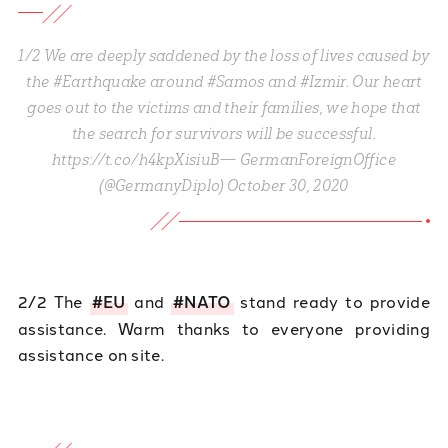
1/2 We are deeply saddened by the loss of lives caused by
the #Earthquake around #Samos and #Izmir. Our heart
goes out to the victims and their families, we hope that
the search for survivors will be successful.
https://t.co/h4kpXisiuB— GermanForeignOffice
(@GermanyDiplo) October 30, 2020
2/2 The
#EU
and
#NATO
stand ready to provide
assistance. Warm thanks to everyone providing
assistance on site.