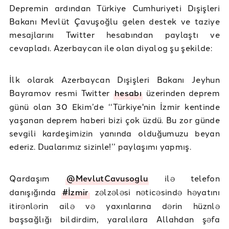
Depremin ardından Türkiye Cumhuriyeti Dışişleri
Bakanı Mevlüt Çavuşoğlu gelen destek ve taziye
mesajlarını Twitter hesabından paylaştı ve
cevapladı. Azerbaycan ile olan diyalog şu şekilde:
İlk olarak Azerbaycan Dışişleri Bakanı Jeyhun
Bayramov resmi Twitter
hesabı
üzerinden deprem
günü olan 30 Ekim’de ‘‘Türkiye'nin İzmir kentinde
yaşanan deprem haberi bizi çok üzdü. Bu zor günde
sevgili kardeşimizin yanında olduğumuzu beyan
ederiz. Dualarımız sizinle!’’ paylaşımı yapmış.
Qardaşım
@MevlutCavusoglu
ilə telefon
danışığında
#İzmir
zəlzələsi nəticəsində həyatını
itirənlərin ailə və yaxınlarına dərin hüznlə
başsağlığı bildirdim, yaralılara Allahdan şəfa