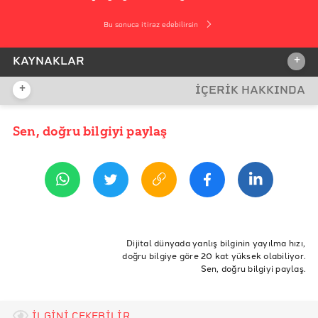
Bu sonuca itiraz edebilirsin
+
KAYNAKLAR
+
İÇERİK HAKKINDA
İDDİA KAYNAĞI
Sen, doğru bilgiyi paylaş
YAYIN TARİHİ
9 Kasım 2020 12:11
REFERANSLAR
İddia Kaynağı
AFAD
ETİKETLER
Euronews
Yardım
Rusya
İngiltere
Fransa
Yunanistan
Dijital dünyada yanlış bilginin yayılma hızı,
doğru bilgiye göre 20 kat yüksek olabiliyor.
Azerbaycan
AFAD
izmir depremi
BBC
Sen, doğru bilgiyi paylaş.
uluslararası yardım
azerbaycan yardımı
İLGİNİ ÇEKEBİLİR