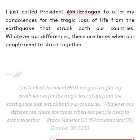
I just called President
@RTErdogan
to offer my
condolences for the tragic loss of life from the
earthquake that struck both our countries.
Whatever our differences, these are times when our
people need to stand together.
I just called President @RTErdogan to offer my
condolences for the tragic loss of life from the
earthquake that struck both our countries. Whatever our
differences, these are times when our people need to
stand together.— Prime Minister GR (@PrimeministerGR)
October 30, 2020