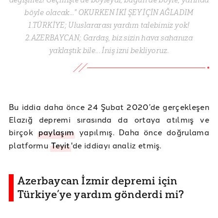
böyle olacak..." OKURKEN İKİ ŞEY İÇİN AĞLADIM
1.TÜRKİYE; Uluslararası yardım talebimiz yok!
2.AZERBAYCAN; Gardaş, biz sizin hava sahanıza
yaklaştık bile... İniş izni bekliyoruz.
Bu iddia daha önce 24 Şubat 2020’de gerçekleşen
Elazığ depremi sırasında da ortaya atılmış ve
birçok
paylaşım
yapılmış. Daha önce doğrulama
platformu
Teyit
'de iddiayı analiz etmiş.
Azerbaycan İzmir depremi için
Türkiye’ye yardım gönderdi mi?