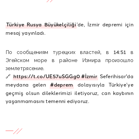
Türkiye Rusya Büyükelçiliği
’de, İzmir depremi için
mesaj yayınladı.
По сообщениям турецких властей, в 14:51 в
Эгейском море в районе Измира произошло
землетрясение.
🔗
https://t.co/UE57uSGGg0
#İzmir
Seferihisar'da
meydana gelen
#deprem
dolayısıyla Türkiye’ye
geçmiş olsun dileklerimizi iletiyoruz, can kaybının
yaşanmamasını temenni ediyoruz.