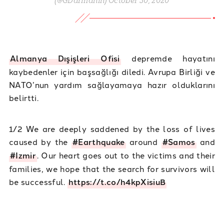
(@GDarmanin) October 30, 2020
Almanya Dışişleri Ofisi
depremde hayatını
kaybedenler için başsağlığı diledi. Avrupa Birliği ve
NATO’nun yardım sağlayamaya hazır olduklarını
belirtti.
1/2 We are deeply saddened by the loss of lives
caused by the
#Earthquake
around
#Samos
and
#Izmir
. Our heart goes out to the victims and their
families, we hope that the search for survivors will
be successful.
https://t.co/h4kpXisiuB