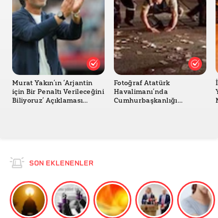
Murat Yakın’ın ‘Arjantin
Fotoğraf Atatürk
için Bir Penaltı Verileceğini
Havalimanı’nda
Biliyoruz’ Açıklaması
Cumhurbaşkanlığı
Yaptığı Doğru mu?
Uçağından Saçılan Paraları
mı Gösteriyor?
SON EKLENENLER