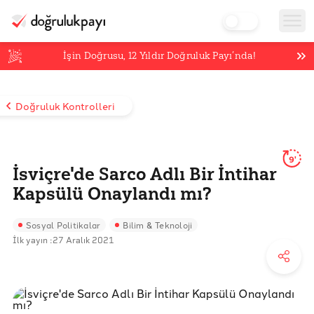
İşin Doğrusu,
12
Yıldır Doğruluk Payı’nda!
Doğruluk Kontrolleri
9'
İsviçre'de Sarco Adlı Bir İntihar
Kapsülü Onaylandı mı?
Sosyal Politikalar
Bilim & Teknoloji
İlk yayın :
27 Aralık 2021