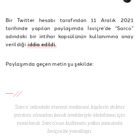
Bir Twitter hesabı tarafından 11 Aralık 2021
tarihinde yapılan paylaşımda İsviçre’de “Sarco”
adındaki bir intihar kapsülünün kullanımına onay
verildiği
iddia edildi.
Paylaşımda geçen metin şu şekilde:
‘Sarco’ adındaki ötenazi makinesi, kişilerin doktor
yardımı olmadan kendi istekleriyle ölebilmesi için
tasarlandı. Sarco'nun kullanımı yakın zamanda
İsviçre'de yasallaştı.