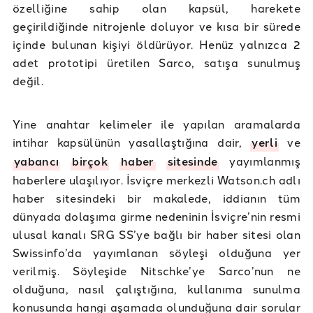
özelliğine sahip olan kapsül, harekete
geçirildiğinde nitrojenle doluyor ve kısa bir sürede
içinde bulunan kişiyi öldürüyor. Henüz yalnızca 2
adet prototipi üretilen Sarco, satışa sunulmuş
değil.
Yine anahtar kelimeler ile yapılan aramalarda
intihar kapsülünün yasallaştığına dair,
yerli
ve
yabancı
birçok
haber
sitesinde
yayımlanmış
haberlere ulaşılıyor. İsviçre merkezli Watson.ch adlı
haber sitesindeki bir makalede, iddianın tüm
dünyada dolaşıma girme nedeninin İsviçre’nin resmi
ulusal kanalı SRG SS’ye bağlı bir haber sitesi olan
Swissinfo’da yayımlanan söyleşi olduğuna yer
verilmiş. Söyleşide Nitschke’ye Sarco’nun ne
olduğuna, nasıl çalıştığına, kullanıma sunulma
konusunda hangi aşamada olunduğuna dair sorular