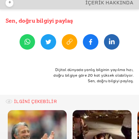
+
İÇERİK HAKKINDA
İDDİA KAYNAĞI
İddia kaynağı
Sen, doğru bilgiyi paylaş
YAYIN TARİHİ
27 Aralık 2021 08:51
REFERANSLAR
İddia kaynağı
İsviçre Federal Konseyi: Ötanazi
ETİKETLER
Swissinfo.ch: Sarco suicide capsule hopes to enter
İsviçre
ötenazi
sarco
Dijital dünyada yanlış bilginin yayılma hızı,
Switzerland
doğru bilgiye göre 20 kat yüksek olabiliyor.
Sen, doğru bilgiyi paylaş.
Exitinternational: Sarco
Watson.ch: Die halbe Welt spricht über die
«Schweizer» Suizidkapsel – doch es gibt 2 Haken
İLGİNİ ÇEKEBİLİR
AP: No, Switzerland has not approved a ‘suicide
capsule