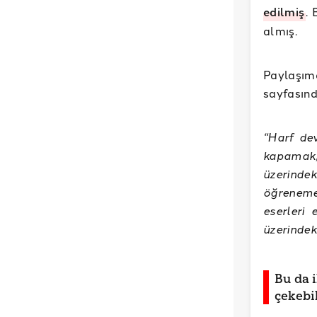
edilmiş
.
almış.
Paylaşım
sayfasınd
“Harf dev
kapamak,
üzerind
öğrenemey
eserleri
üzerindeki
Bu da i
çekebil