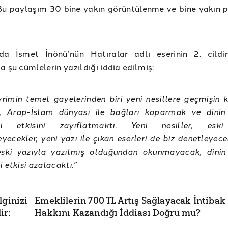
 Bu paylaşım 30 bine yakın görüntülenme ve bine yakın 
da İsmet İnönü’nün Hatıralar adlı eserinin 2. cildi
a şu cümlelerin yazıldığı iddia edilmiş:
rimin temel gayelerinden biri yeni nesillere geçmişin ka
 Arap-İslam dünyası ile bağları koparmak ve dinin
eki etkisini zayıflatmaktı. Yeni nesiller, eski
ecekler, yeni yazı ile çıkan eserleri de biz denetleyece
 eski yazıyla yazılmış olduğundan okunmayacak, dini
 etkisi azalacaktı.”
lginizi
Emeklilerin 700 TL Artış Sağlayacak İntibak
ir:
Hakkını Kazandığı İddiası Doğru mu?