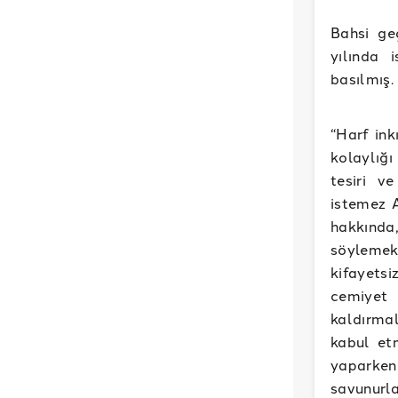
Bahsi ge
yılında i
basılmış.
“Harf in
kolaylığı
tesiri v
istemez A
hakkında,
söylemek 
kifayetsi
cemiyet 
kaldırma
kabul etm
yaparken
savunurla