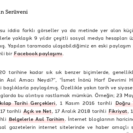
ın Serüveni
su iddia farklı görseller ya da metinde yer alan küç
klerle yaklaşık 9 yıldır çeşitli sosyal medya hesapları 
ış. Yapılan taramada ulaşabildiğimiz en eski paylaşım
li bir
Facebook paylaşımı
.
20 tarihine kadar sık sık benzer biçimlerde, genellik
nin Asıl Amacı Neydi?”, “İsmet İnönü Harf Devrimi 
ibi başlıklarla paylaşılmış. Özellikle yakın tarih ve siyas
oglarda bu alıntıya rastlamak mümkün. Örneğin; 23 Ma
kılap Tarihi Gerçekleri
, 1 Kasım 2016 tarihli
Doğru 
17 tarihli
Açık ve Net
, 17 Aralık 2018 tarihli
Fikriyat
, 
ihli
Belgelerle Asıl Tarihim
. İnternet bloglarının harici
al gazetelerin internet sitelerinde ve haber amaçlı s