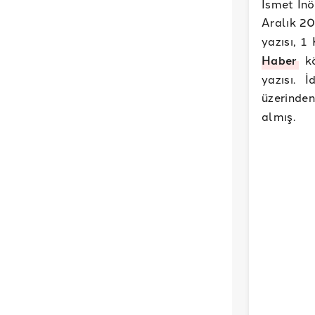
İsmet İnö
Aralık 20
yazısı, 1
Haber
kö
yazısı. 
üzerinde
almış.