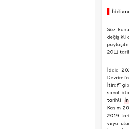
İddian
Söz konu
değişikli
paylaşılm
2011 tarih
İddia 20
Devrimi’
İtiraf” g
sanal bl
tarihli
İn
Kasım 20
2019 tar
veya ulus