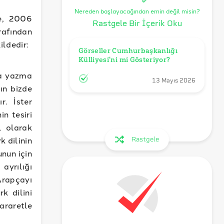
Nereden başlayacağından emin değil misin?
de, 2006
Rastgele Bir İçerik Oku
rafından
ildedir:
Görseller Cumhurbaşkanlığı 
Külliyesi'ni mi Gösteriyor?
ma yazma
13 Mayıs 2026
ın bizde
r. İster
n tesiri
l olarak
 dilinin
Rastgele
unun için
yrılığı
Arapçayı
k dilini
araretle