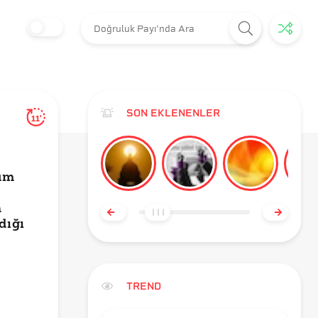
SON EKLENENLER
11'
lum
a
dığı
TREND