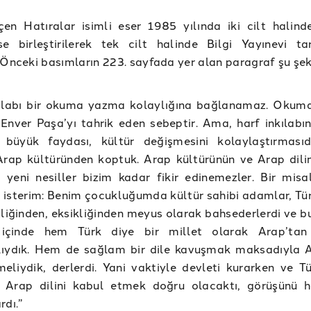
çen Hatıralar isimli eser 1985 yılında iki cilt halin
se birleştirilerek tek cilt halinde Bilgi Yayınevi ta
 Önceki basımların 223. sayfada yer alan paragraf şu şek
kılabı bir okuma yazma kolaylığına bağlanamaz. Oku
 Enver Paşa’yı tahrik eden sebeptir. Ama, harf inkılabın
e büyük faydası, kültür değişmesini kolaylaştırmasıdı
rap kültüründen koptuk. Arap kültürünün ve Arap dilini
 yeni nesiller bizim kadar fikir edinemezler. Bir misa
isterim: Benim çocukluğumda kültür sahibi adamlar, Türk
zliğinden, eksikliğinden meyus olarak bahsederlerdi ve b
içinde hem Türk diye bir millet olarak Arap’tan a
lıydık. Hem de sağlam bir dile kavuşmak maksadıyla 
eliydik, derlerdi. Yani vaktiyle devleti kurarken ve Tür
 Arap dilini kabul etmek doğru olacaktı, görüşünü h
rdı.”