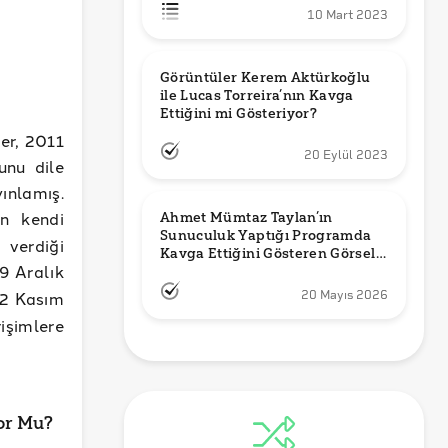
10 Mart 2023
Görüntüler Kerem Aktürkoğlu 
ile Lucas Torreira’nın Kavga 
Ettiğini mi Gösteriyor?
er, 2011
20 Eylül 2023
unu dile
yınlamış.
ın kendi
Ahmet Mümtaz Taylan’ın 
Sunuculuk Yaptığı Programda 
 verdiği
Kavga Ettiğini Gösteren Görsel 
29 Aralık
Orijinal mi?
 2 Kasım
20 Mayıs 2026
işimlere
or Mu?