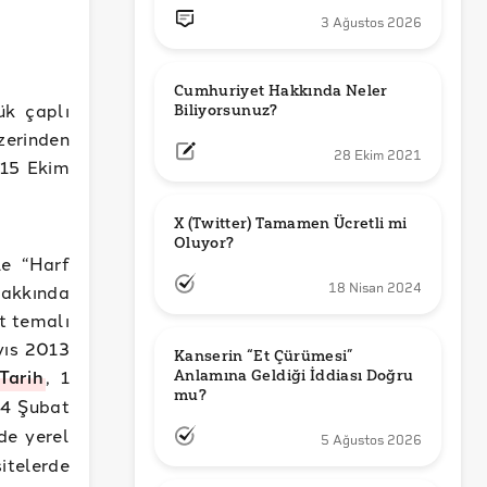
3 Ağustos 2026
Cumhuriyet Hakkında Neler 
ük çaplı
Biliyorsunuz?
üzerinden
28 Ekim 2021
 15 Ekim
X (Twitter) Tamamen Ücretli mi 
Oluyor?
le “Harf
Hakkında
18 Nisan 2024
et temalı
yıs 2013
Kanserin “Et Çürümesi” 
Tarih
, 1
Anlamına Geldiği İddiası Doğru 
mu?
14 Şubat
nde yerel
5 Ağustos 2026
itelerde