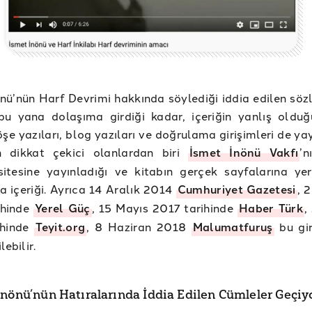
nü’nün Harf Devrimi hakkında söylediği iddia edilen sözl
bu yana dolaşıma girdiği kadar, içeriğin yanlış olduğ
öşe yazıları, blog yazıları ve doğrulama girişimleri de ya
en dikkat çekici olanlardan biri
İsmet İnönü Vakfı
’n
sitesine yayınladığı ve kitabın gerçek sayfalarına yer
 içeriği. Ayrıca 14 Aralık 2014
Cumhuriyet Gazetesi
, 
ihinde
Yerel Güç
, 15 Mayıs 2017 tarihinde
Haber Türk
,
ihinde
Teyit.org
, 8 Haziran 2018
Malumatfuruş
bu gir
lebilir.
İnönü’nün Hatıralarında İddia Edilen Cümleler Geçiy