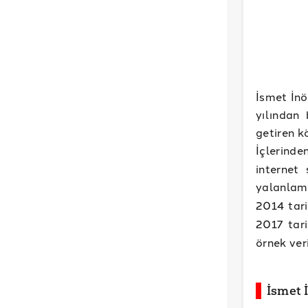
İsmet İnö
yılından 
getiren k
İçlerind
internet 
yalanlama
2014 tar
2017 tar
örnek veri
İsmet 