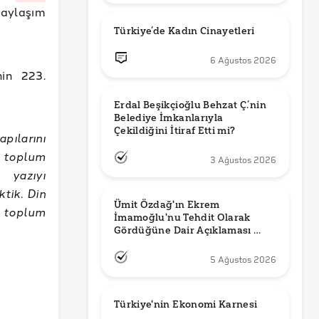
paylaşım
Türkiye’de Kadın Cinayetleri
6 Ağustos 2026
nin 223.
Erdal Beşikçioğlu Behzat Ç.’nin 
Belediye İmkanlarıyla 
pılarını
 toplum
3 Ağustos 2026
 yazıyı
ktik. Din
Ümit Özdağ'ın Ekrem 
n toplum
İmamoğlu'nu Tehdit Olarak 
Gördüğüne Dair Açıklaması 
Güncel mi?
5 Ağustos 2026
Türkiye'nin Ekonomi Karnesi