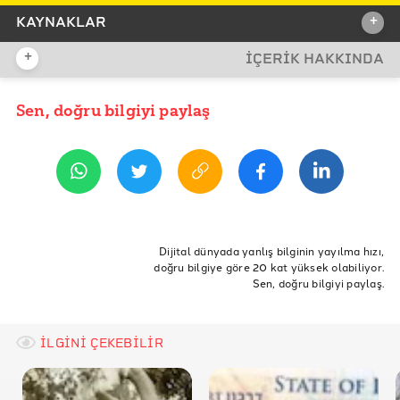
+
KAYNAKLAR
+
İÇERİK HAKKINDA
İDDİA KAYNAĞI
İddia Kaynağı
Sen, doğru bilgiyi paylaş
YAYIN TARİHİ
11 Ağustos 2021 12:14
REFERANSLAR
Heritagedaily- The passport of Ramesses II
National Geographic- The Contentious History of the
ETİKETLER
Passport
Pasaport
II.Ramses
Mumya
Dijital dünyada yanlış bilginin yayılma hızı,
National Geographic- The Passport of Ramesses II
doğru bilgiye göre 20 kat yüksek olabiliyor.
Sen, doğru bilgiyi paylaş.
History- 5 Great Mummy Discoveries
The New York Times- The Mummy of Ramses II is flown
To Paris for Treatment of Decay
İLGİNİ ÇEKEBİLİR