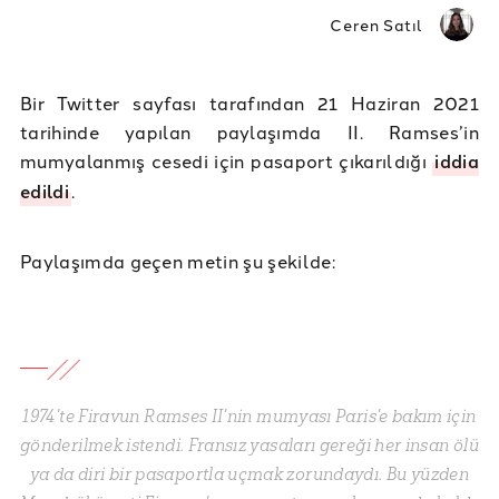
Ceren Satıl
Bir Twitter sayfası tarafından 21 Haziran 2021
tarihinde yapılan paylaşımda II. Ramses’in
mumyalanmış cesedi için pasaport çıkarıldığı
iddia
edildi
.
Paylaşımda geçen metin şu şekilde:
1974'te Firavun Ramses II'nin mumyası Paris'e bakım için
gönderilmek istendi. Fransız yasaları gereği her insan ölü
ya da diri bir pasaportla uçmak zorundaydı. Bu yüzden