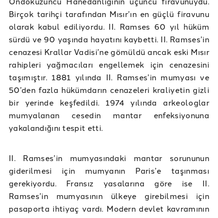
Ondokuzuncu Hanedanlığının üçüncü firavunuydu.
Birçok tarihçi tarafından Mısır’ın en güçlü firavunu
olarak kabul ediliyordu. II. Ramses 60 yıl hüküm
sürdü ve 90 yaşında hayatını kaybetti. II. Ramses’in
cenazesi Krallar Vadisi’ne gömüldü ancak eski Mısır
rahipleri yağmacıları engellemek için cenazesini
taşımıştır. 1881 yılında II. Ramses’in mumyası ve
50’den fazla hükümdarın cenazeleri kraliyetin gizli
bir yerinde keşfedildi. 1974 yılında arkeologlar
mumyalanan cesedin mantar enfeksiyonuna
yakalandığını tespit etti.
II. Ramses’in mumyasındaki mantar sorununun
giderilmesi için mumyanın Paris’e taşınması
gerekiyordu. Fransız yasalarına göre ise II.
Ramses’in mumyasının ülkeye girebilmesi için
pasaporta ihtiyaç vardı. Modern devlet kavramının