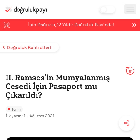
İşin Doğrusu,
12
Yıldır Doğruluk Payı’nda!
Doğruluk Kontrolleri
8'
II. Ramses’in Mumyalanmış
Cesedi İçin Pasaport mu
Çıkarıldı?
Tarih
İlk yayın :
11 Ağustos 2021