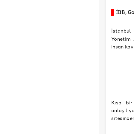
İBB, G
İstanbul
Yönetim A
insan kay
Kısa bir
anlaşılıy
sitesinden