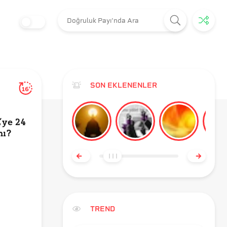
SON EKLENENLER
16'
’ye 24
mı?
TREND