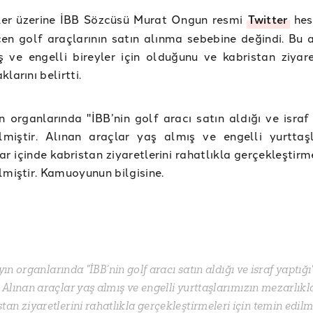
ler üzerine İBB Sözcüsü Murat Ongun resmi
Twitter
hes
en golf araçlarının satın alınma sebebine değindi. Bu a
 ve engelli bireyler için olduğunu ve kabristan ziyare
larını belirtti.
n organlarında "İBB’nin golf aracı satın aldığı ve israf
lmiştir. Alınan araçlar yaş almış ve engelli yurttaşl
ar içinde kabristan ziyaretlerini rahatlıkla gerçekleştirme
lmiştir. Kamuoyunun bilgisine.
ın organlarında "İBB’nin golf aracı satın aldığı ve israf yaptığı
. Alınan araçlar yaş almış ve engelli yurttaşlarımızın mezarlıkl
tan ziyaretlerini rahatlıkla gerçekleştirmeleri için temin edilmi