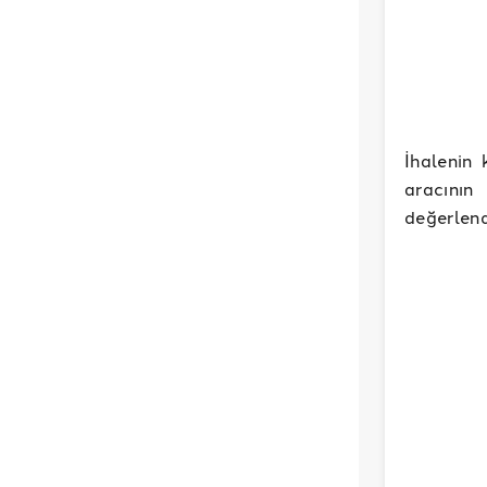
İhalenin 
aracının
değerlend