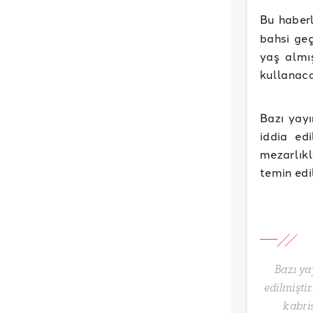
Bu haber
bahsi geç
yaş almış
kullanacak
Bazı yayı
iddia edi
mezarlıkl
temin edi
Bazı yay
edilmiştir
kabris