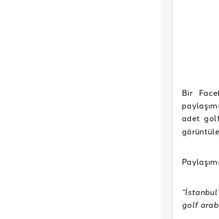
Bir Face
paylaşımd
adet gol
görüntüle
Paylaşımd
“İstanbul
golf araba