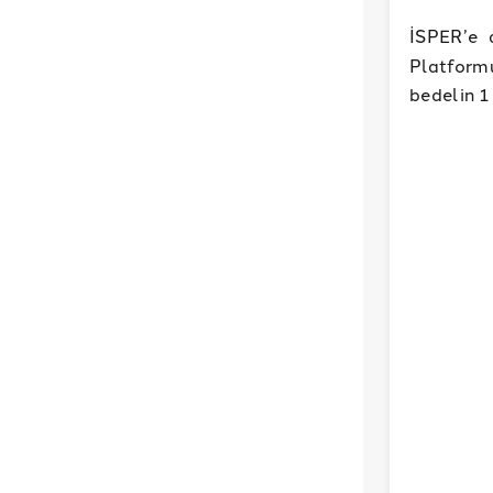
İSPER’e 
Platform
bedelin 1