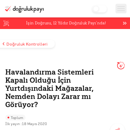
İşin Doğrusu,
12
Yıldır Doğruluk Payı’nda!
Doğruluk Kontrolleri
6'
Havalandırma Sistemleri
Kapalı Olduğu İçin
Yurtdışındaki Mağazalar,
Nemden Dolayı Zarar mı
Görüyor?
Toplum
İlk yayın :
18 Mayıs 2020