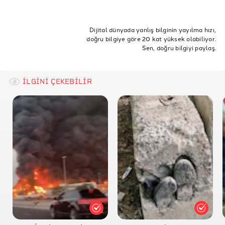
Metrojaya Center
ETİKETLER
Suria Sabah
Doğruluk Payı
Doğrulama
verification
malezya
Dijital dünyada yanlış bilginin yayılma hızı,
doğru bilgiye göre 20 kat yüksek olabiliyor.
nemden zarar
havalandırma
doğrulukpayı
Sen, doğru bilgiyi paylaş.
İLGİNİ ÇEKEBİLİR