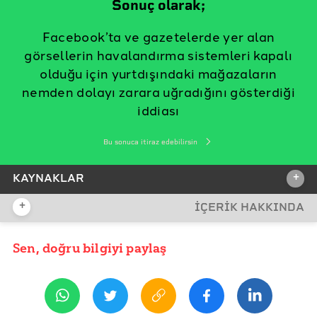
Sonuç olarak;
Facebook’ta ve gazetelerde yer alan
görsellerin havalandırma sistemleri kapalı
olduğu için yurtdışındaki mağazaların
nemden dolayı zarara uğradığını gösterdiği
iddiası
Bu sonuca itiraz edebilirsin
+
KAYNAKLAR
+
İÇERİK HAKKINDA
İDDİA KAYNAĞI
Sen, doğru bilgiyi paylaş
YAYIN TARİHİ
18 Mayıs 2020 09:41
REFERANSLAR
Nex Nezeum (Facebook Kullanıcısı)